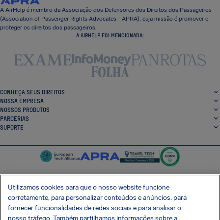
A AirHelp é membro da Associação dos Defensores dos Direitos dos Passageiros
(Association of Passenger Rights Advocates - APRA), cuja missão é promover e
proteger os direitos dos passageiros.
A AIRHELP FOI MENCIONADA:
CONHEÇA SEUS DIREITOS
NOSSA EMPRESA
NOSSOS PRODUTOS
PARCERIAS
SUPORTE
Utilizamos cookies para que o nosso website funcione
corretamente, para personalizar conteúdos e anúncios, para
SocialFacebook
SocialTwitter
SocialInstagram
SocialLinkedin
fornecer funcionalidades de redes sociais e para analisar o
nosso tráfego. Também partilhamos informações sobre a