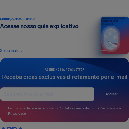
CONHEÇA SEUS DIREITOS
Seu guia dos direitos do
passageiro aéreo
Acesse nosso guia explicativo
EDIÇÃO 2026
Saiba mais
ASSINE NOSSA NEWSLETTER
Receba dicas exclusivas diretamente por e-mail
Assinar
Eu gostaria de receber e-mails da AirHelp e concordo com a
Declaração de
Privacidade
.