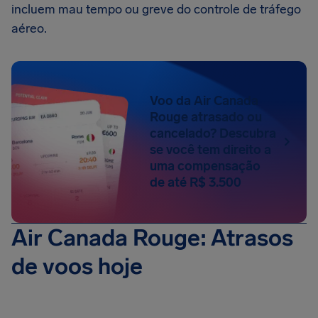
incluem mau tempo ou greve do controle de tráfego
aéreo.
Voo da Air Canada
Rouge atrasado ou
cancelado? Descubra
se você tem direito a
uma compensação
de até R$ 3.500
Air Canada Rouge: Atrasos
de voos hoje