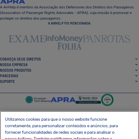
A AirHelp é membro da Associação dos Defensores dos Direitos dos Passageiros
(Association of Passenger Rights Advocates - APRA), cuja missão é promover e
proteger os direitos dos passageiros.
A AIRHELP FOI MENCIONADA:
CONHEÇA SEUS DIREITOS
NOSSA EMPRESA
NOSSOS PRODUTOS
PARCERIAS
SUPORTE
Utilizamos cookies para que o nosso website funcione
corretamente, para personalizar conteúdos e anúncios, para
SocialFacebook
SocialTwitter
SocialInstagram
SocialLinkedin
fornecer funcionalidades de redes sociais e para analisar o
nosso tráfego. Também partilhamos informações sobre a