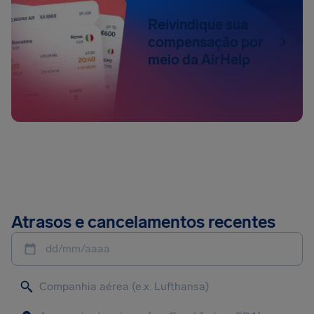
Reivindique sua
compensação por
meio da AirHelp
Atrasos e cancelamentos recentes
dd/mm/aaaa