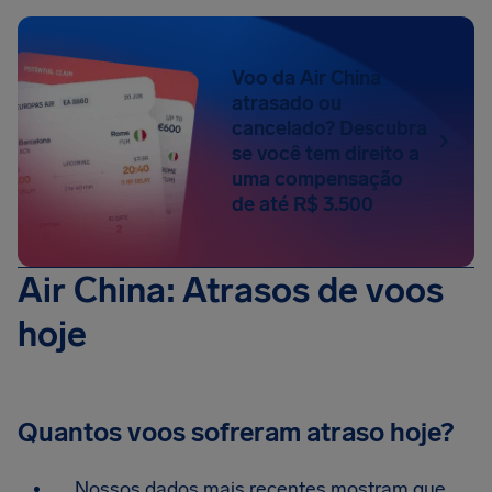
Voo da Air China
atrasado ou
cancelado? Descubra
se você tem direito a
uma compensação
de até R$ 3.500
Air China: Atrasos de voos
hoje
Quantos voos sofreram atraso hoje?
Nossos dados mais recentes mostram que,