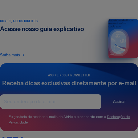
CONHEÇA SEUS DIREITOS
Seu guia dos direitos do
passageiro aéreo
Acesse nosso guia explicativo
EDIÇÃO 2026
Saiba mais
ASSINE NOSSA NEWSLETTER
Receba dicas exclusivas diretamente por e-mail
Assinar
Eu gostaria de receber e-mails da AirHelp e concordo com a
Declaração de
Privacidade
.