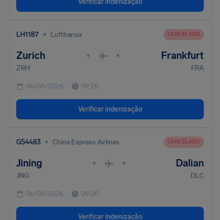
Verificar indenização
•
LH1187
Lufthansa
CANCELADO
Zurich
Frankfurt
•
•
ZRH
FRA
06/08/2026
09:20
Verificar indenização
•
G54483
China Express Airlines
CANCELADO
Jining
Dalian
•
•
JNG
DLC
06/08/2026
09:20
Verificar indenização