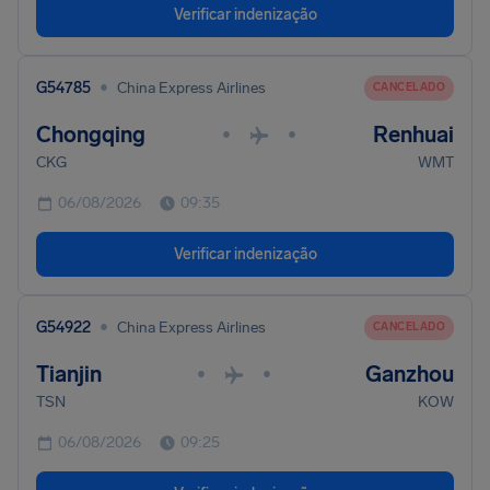
Verificar indenização
•
G54785
China Express Airlines
CANCELADO
Chongqing
Renhuai
•
•
CKG
WMT
06/08/2026
09:35
Verificar indenização
•
G54922
China Express Airlines
CANCELADO
Tianjin
Ganzhou
•
•
TSN
KOW
06/08/2026
09:25