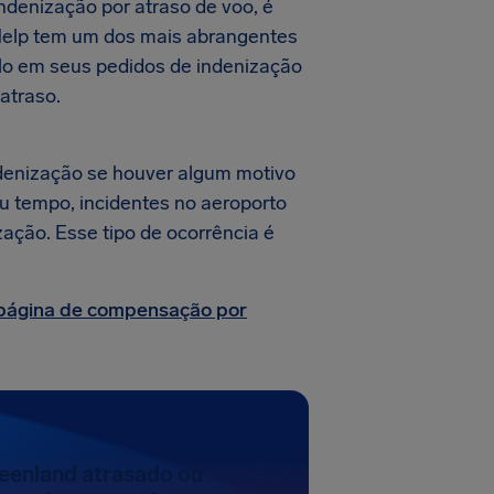
indenização por atraso de voo, é
rHelp tem um dos mais abrangentes
-lo em seus pedidos de indenização
atraso.
denização se houver algum motivo
au tempo, incidentes no aeroporto
zação. Esse tipo de ocorrência é
página de compensação por
reenland atrasado ou