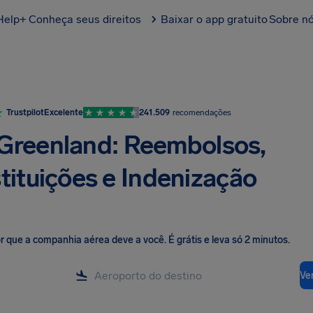
Help+
Conheça seus direitos
Baixar o app gratuito
Sobre n
Trustpilot
Excelente
241.509
recomendações
 Greenland: Reembolsos,
stituições e Indenização
lor que a companhia aérea deve a você
.
É grátis e leva só 2 minutos.
Ver