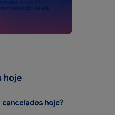
escubra se você tem
a compensação de até
 hoje
 cancelados hoje?