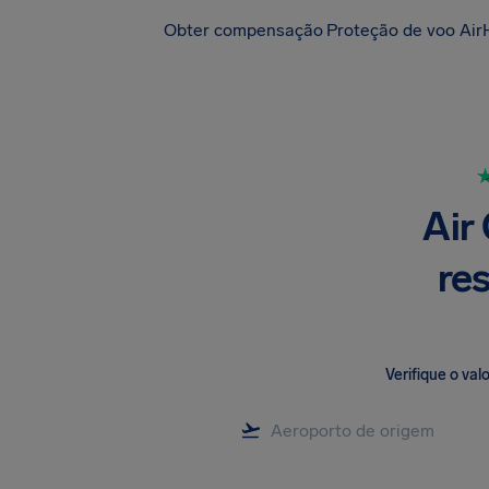
Obter compensação
Proteção de voo Air
Air
re
Verifique o va