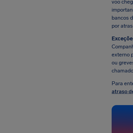
voo chego
importan
bancos d
por atra
Exceçõe
Companhi
externo 
ou greves
chamado
Para ent
atraso d