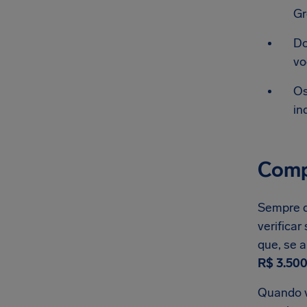
Gr
Do
vo
Os
in
Comp
Sempre q
verifica
que, se 
R$ 3.500
Quando v