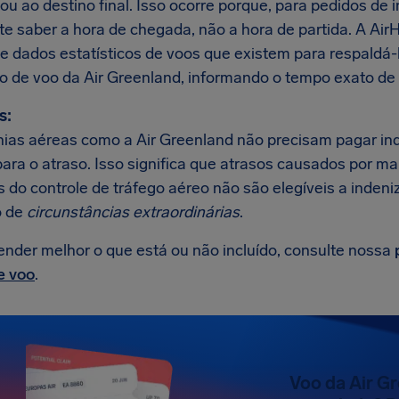
u ao destino final. Isso ocorre porque, para pedidos de 
te saber a hora de chegada, não a hora de partida. A Ai
e dados estatísticos de voos que existem para respaldá
so de voo da Air Greenland, informando o tempo exato de 
s:
as aéreas como a Air Greenland não precisam pagar in
para o atraso. Isso significa que atrasos causados por m
 do controle de tráfego aéreo não são elegíveis a indeni
 de
circunstâncias extraordinárias
.
ender melhor o que está ou não incluído, consulte nossa
e voo
.
Voo da Air G