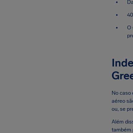
Da
40
O 
pr
Inde
Gre
No caso 
aéreo são
ou, se pr
Além dis
também p