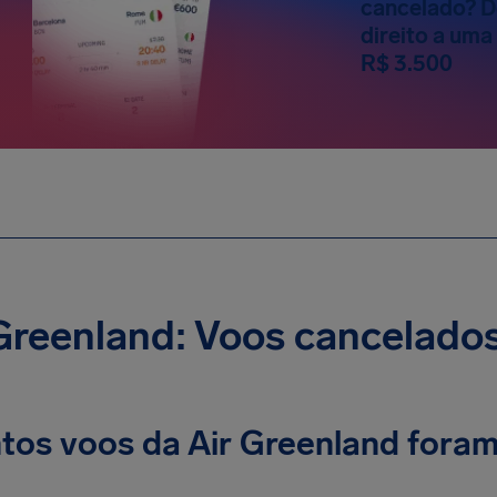
cancelado? D
direito a um
R$ 3.500
Greenland: Voos cancelados
tos voos da Air Greenland foram