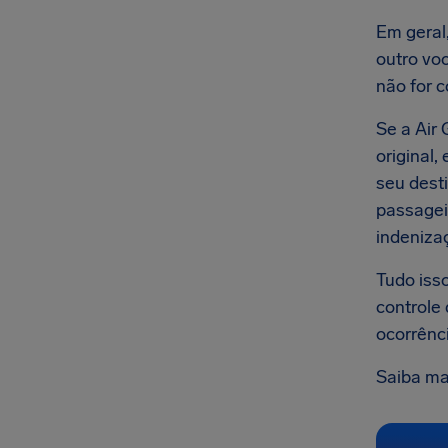
Em geral
outro voo
não for 
Se a Air
original,
seu dest
passagei
indeniza
Tudo iss
controle
ocorrênc
Saiba ma