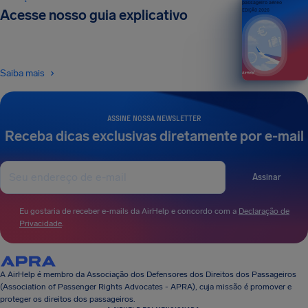
passageiro aéreo
Acesse nosso guia explicativo
EDIÇÃO 2026
Saiba mais
ASSINE NOSSA NEWSLETTER
Receba dicas exclusivas diretamente por e-mail
Assinar
Eu gostaria de receber e-mails da AirHelp e concordo com a
Declaração de
Privacidade
.
A AirHelp é membro da Associação dos Defensores dos Direitos dos Passageiros
(Association of Passenger Rights Advocates - APRA), cuja missão é promover e
proteger os direitos dos passageiros.