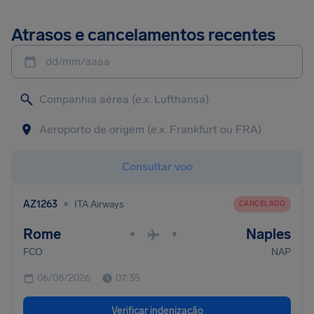
Atrasos e cancelamentos recentes
dd/mm/aaaa
Consultar voo
•
AZ1263
ITA Airways
CANCELADO
Rome
Naples
•
•
FCO
NAP
06/08/2026
07:35
Verificar indenização