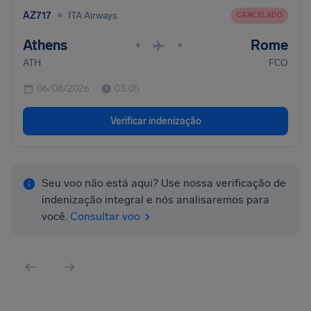
•
AZ717
ITA Airways
CANCELADO
Athens
Rome
•
•
ATH
FCO
06/08/2026
03:05
Verificar indenização
Seu voo não está aqui? Use nossa verificação de
indenização integral e nós analisaremos para
você.
Consultar voo