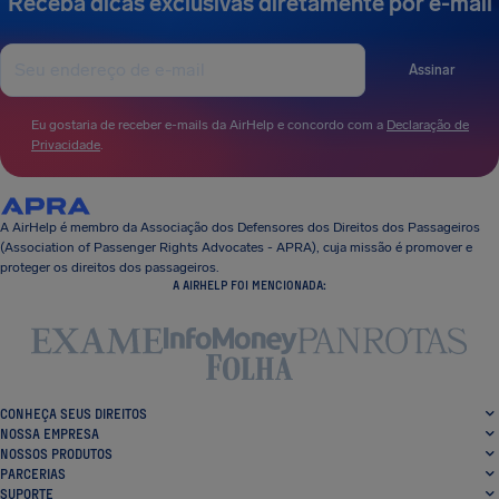
Receba dicas exclusivas diretamente por e-mail
Assinar
Eu gostaria de receber e-mails da AirHelp e concordo com a
Declaração de
Privacidade
.
A AirHelp é membro da Associação dos Defensores dos Direitos dos Passageiros
(Association of Passenger Rights Advocates - APRA), cuja missão é promover e
proteger os direitos dos passageiros.
A AIRHELP FOI MENCIONADA:
CONHEÇA SEUS DIREITOS
NOSSA EMPRESA
NOSSOS PRODUTOS
PARCERIAS
SUPORTE