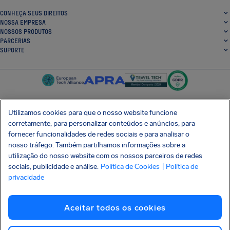
CONHEÇA SEUS DIREITOS
NOSSA EMPRESA
NOSSOS PRODUTOS
PARCERIAS
SUPORTE
Utilizamos cookies para que o nosso website funcione
corretamente, para personalizar conteúdos e anúncios, para
SocialFacebook
SocialTwitter
SocialInstagram
SocialLinkedin
fornecer funcionalidades de redes sociais e para analisar o
nosso tráfego. Também partilhamos informações sobre a
BAIXE GRÁTIS NOSSO APP
utilização do nosso website com os nossos parceiros de redes
sociais, publicidade e análise.
Política de Cookies
| Política de
privacidade
Termos e Condições
Política de Privacidade
Cookies
Imprint
Aceitar todos os cookies
Ataque à cadeia de suprimentos Shai-Hulud
Desistir do contrato