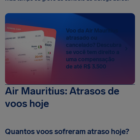
Voo da Air Mauritius
atrasado ou
cancelado? Descubra
se você tem direito a
uma compensação
de até R$ 3.500
Air Mauritius: Atrasos de
voos hoje
Quantos voos sofreram atraso hoje?