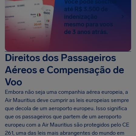
Você pode solicitar
até R$ 3.500 de
indenização
mesmo para voos
de 3 anos atrás.
Direitos dos Passageiros
Aéreos e Compensação de
Voo
Embora não seja uma companhia aérea europeia, a
Air Mauritius deve cumprir as leis europeias sempre
que decola de um aeroporto europeu. Isso significa
que os passageiros que partem de um aeroporto
europeu com a Air Mauritius são protegidos pelo CE
261, uma das leis mais abrangentes do mundo em