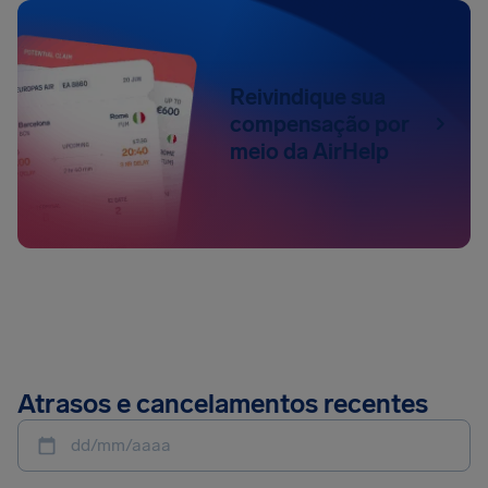
Reivindique sua
compensação por
meio da AirHelp
Atrasos e cancelamentos recentes
dd/mm/aaaa