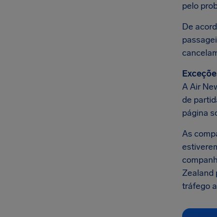
pelo pro
De acord
passage
cancela
Exceçõe
A Air Ne
de parti
página s
As comp
estivere
companhi
Zealand 
tráfego a