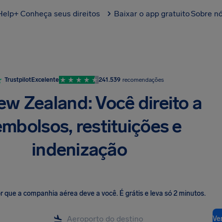
Help+
Conheça seus direitos
Baixar o app gratuito
Sobre n
Trustpilot
Excelente
241.539
recomendações
ew Zealand: Você direito a
embolsos, restituições e
indenização
lor que a companhia aérea deve a você
.
É grátis e leva só 2 minutos.
Ver