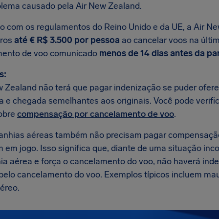
blema causado pela Air New Zealand.
o com os regulamentos do Reino Unido e da UE, a Air N
iros
até € R$ 3.500 por pessoa
ao cancelar voos na últim
mento de voo comunicado
menos de 14 dias antes da pa
s:
w Zealand não terá que pagar indenização se puder ofere
da e chegada semelhantes aos originais. Você pode verifi
obre
compensação por cancelamento de voo
.
anhias aéreas também não precisam pagar compensaçã
m em jogo. Isso significa que, diante de uma situação in
a aérea e força o cancelamento do voo, não haverá inde
pelo cancelamento do voo. Exemplos típicos incluem mau
éreo.