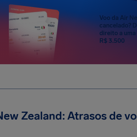
Voo da Air N
cancelado? D
direito a um
R$ 3.500
New Zealand: Atrasos de vo