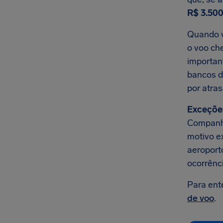
R$ 3.500
Quando v
o voo che
importan
bancos d
por atra
Exceçõe
Companhi
motivo e
aeroporto
ocorrênc
Para ent
de voo
.