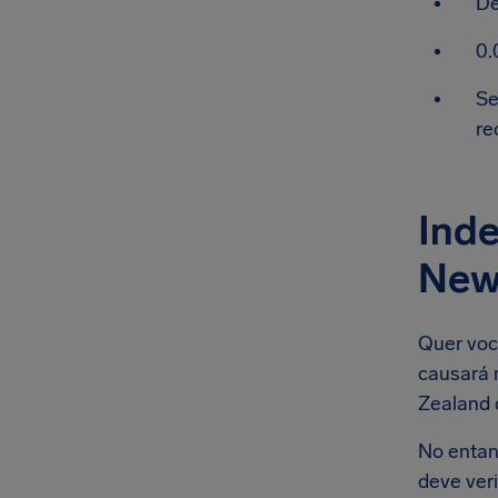
De
0.
Se
re
Inde
New
Quer voc
causará 
Zealand 
No entan
deve ver