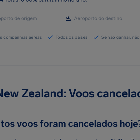
as companhias aéreas
Todos os países
Se não ganhar, não
New Zealand: Voos cancela
tos voos foram cancelados hoje