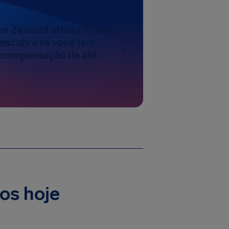
ew Zealand atrasado ou
escubra se você tem
a compensação de até
os hoje