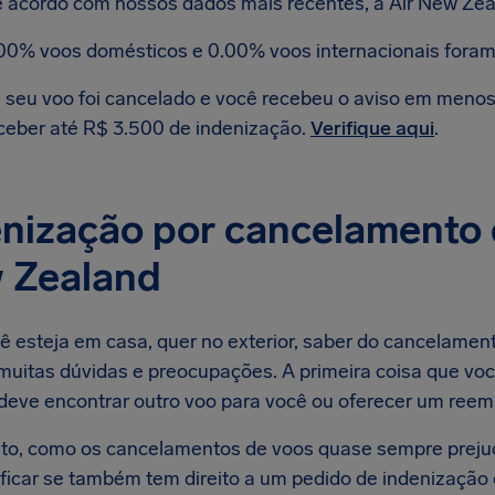
 acordo com nossos dados mais recentes, a Air New Zea
00% voos domésticos e 0.00% voos internacionais foram
 seu voo foi cancelado e você recebeu o aviso em menos d
ceber até R$ 3.500 de indenização.
Verifique aqui
.
nização por cancelamento 
 Zealand
ê esteja em casa, quer no exterior, saber do cancelamen
muitas dúvidas e preocupações. A primeira coisa que voc
deve encontrar outro voo para você ou oferecer um reemb
to, como os cancelamentos de voos quase sempre preju
ificar se também tem direito a um pedido de indenizaçã