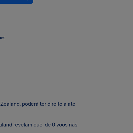
ões
ealand, poderá ter direito a até
land revelam que, de 0 voos nas