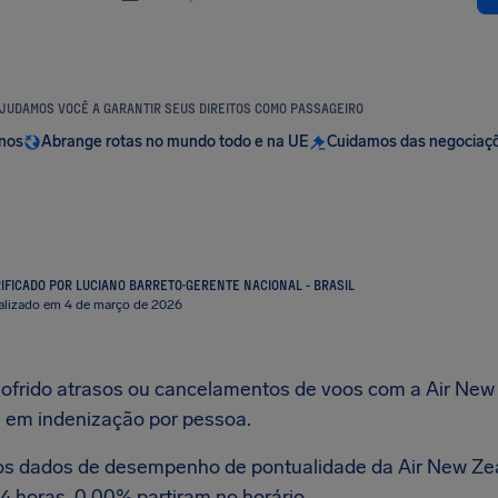
JUDAMOS VOCÊ A GARANTIR SEUS DIREITOS COMO PASSAGEIRO
anos
Abrange rotas no mundo todo e na UE
Cuidamos das negociaç
IFICADO POR LUCIANO BARRETO
·
GERENTE NACIONAL - BRASIL
alizado em 4 de março de 2026
sofrido atrasos ou cancelamentos de voos com a Air New Z
0
em indenização por pessoa.
os dados de desempenho de pontualidade da Air New Zea
4 horas, 0.00% partiram no horário.