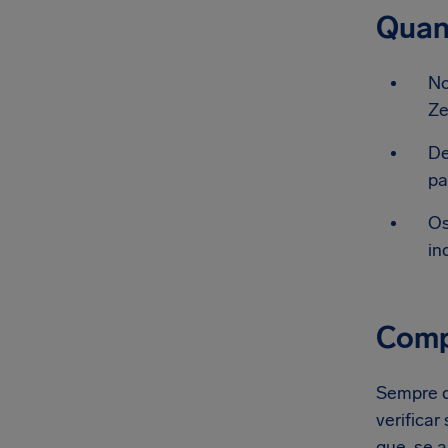
Quan
No
Ze
De
pa
Os
in
Comp
Sempre q
verifica
que, se 