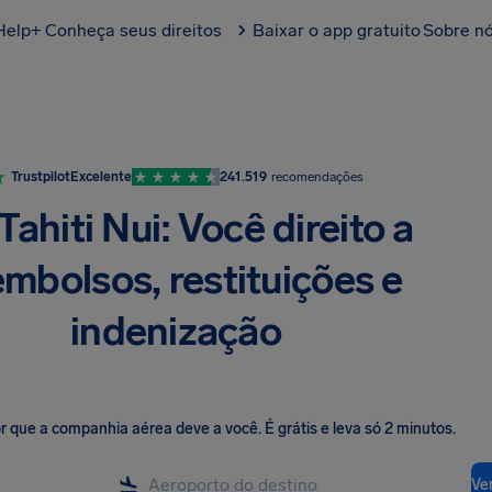
Help+
Conheça seus direitos
Baixar o app gratuito
Sobre n
Trustpilot
Excelente
241.519
recomendações
 Tahiti Nui: Você direito a
embolsos, restituições e
indenização
lor que a companhia aérea deve a você
.
É grátis e leva só 2 minutos.
Ver