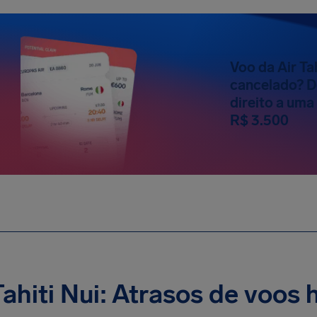
Voo da Air Ta
cancelado? D
direito a um
R$ 3.500
Tahiti Nui: Atrasos de voos 