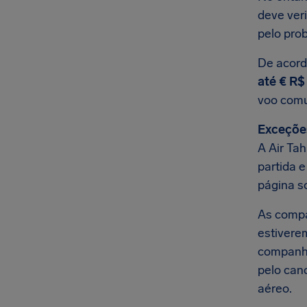
deve ver
pelo prob
De acord
até € R$
voo com
Exceçõe
A Air Tah
partida 
página s
As comp
estivere
companhi
pelo can
aéreo.