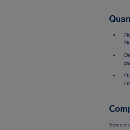
Quan
No
Nu
De
pa
Os
in
Compe
Sempre qu