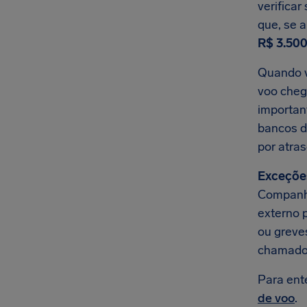
verifica
que, se 
R$ 3.500
Quando vo
voo chego
importan
bancos d
por atras
Exceçõe
Companhi
externo 
ou greves
chamado
Para ent
de voo
.