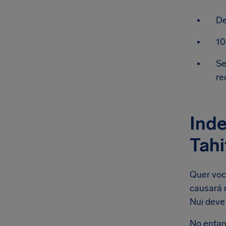
De
10
Se
re
Inde
Tahi
Quer você
causará m
Nui deve
No entan