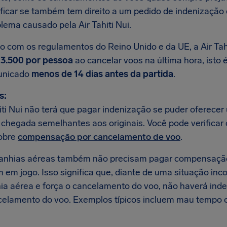
ificar se também tem direito a um pedido de indenizaçã
lema causado pela Air Tahiti Nui.
o com os regulamentos do Reino Unido e da UE, a Air Tah
 3.500 por pessoa
ao cancelar voos na última hora, isto
unicado
menos de 14 dias antes da partida
.
s:
iti Nui não terá que pagar indenização se puder oferecer
e chegada semelhantes aos originais. Você pode verificar
obre
compensação por cancelamento de voo
.
anhias aéreas também não precisam pagar compensaçã
m em jogo. Isso significa que, diante de uma situação in
a aérea e força o cancelamento do voo, não haverá indeni
celamento do voo. Exemplos típicos incluem mau tempo o