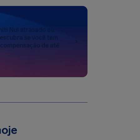
hiti Nui atrasado ou
escubra se você tem
a compensação de até
hoje