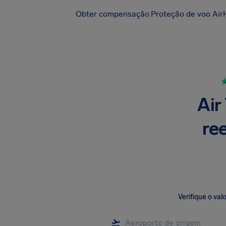
Obter compensação
Proteção de voo Air
Air
re
Verifique o va