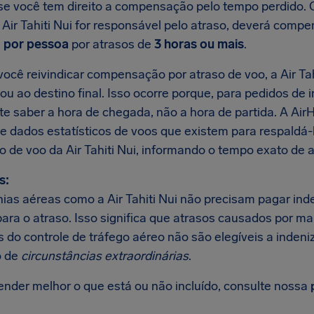
r se você tem direito a compensação pelo tempo perdido.
a Air Tahiti Nui for responsável pelo atraso, deverá com
 por pessoa
por atrasos de
3 horas ou mais
.
cê reivindicar compensação por atraso de voo, a Air Tahi
u ao destino final. Isso ocorre porque, para pedidos de 
te saber a hora de chegada, não a hora de partida. A Ai
e dados estatísticos de voos que existem para respaldá
o de voo da Air Tahiti Nui, informando o tempo exato de a
s:
as aéreas como a Air Tahiti Nui não precisam pagar ind
para o atraso. Isso significa que atrasos causados por m
 do controle de tráfego aéreo não são elegíveis a indeni
 de
circunstâncias extraordinárias
.
ender melhor o que está ou não incluído, consulte nossa