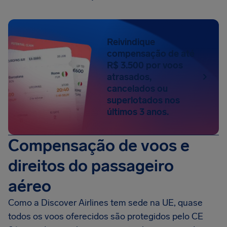
Reivindique
compensação de até
R$ 3.500 por voos
atrasados,
cancelados ou
superlotados nos
últimos 3 anos.
Compensação de voos e
direitos do passageiro
aéreo
Como a Discover Airlines tem sede na UE, quase
todos os voos oferecidos são protegidos pelo CE