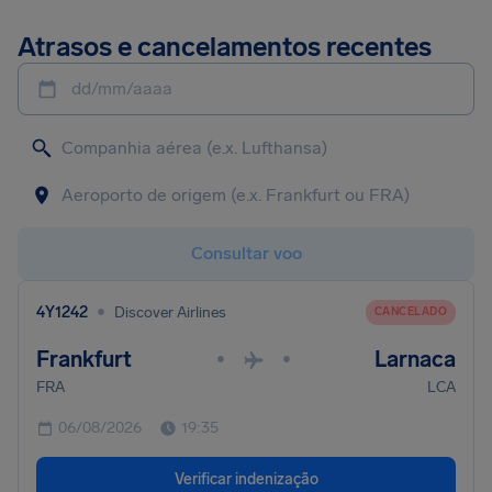
Atrasos e cancelamentos recentes
dd/mm/aaaa
Consultar voo
•
4Y1242
Discover Airlines
CANCELADO
Frankfurt
Larnaca
•
•
FRA
LCA
06/08/2026
19:35
Verificar indenização