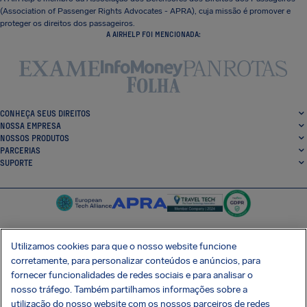
(Association of Passenger Rights Advocates - APRA), cuja missão é promover e
proteger os direitos dos passageiros.
A AIRHELP FOI MENCIONADA:
CONHEÇA SEUS DIREITOS
NOSSA EMPRESA
NOSSOS PRODUTOS
PARCERIAS
SUPORTE
Utilizamos cookies para que o nosso website funcione
corretamente, para personalizar conteúdos e anúncios, para
SocialFacebook
SocialTwitter
SocialInstagram
SocialLinkedin
fornecer funcionalidades de redes sociais e para analisar o
nosso tráfego. Também partilhamos informações sobre a
BAIXE GRÁTIS NOSSO APP
utilização do nosso website com os nossos parceiros de redes