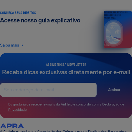
CONHEÇA SEUS DIREITOS
Seu guia dos direitos do
passageiro aéreo
Acesse nosso guia explicativo
EDIÇÃO 2026
Saiba mais
ASSINE NOSSA NEWSLETTER
Receba dicas exclusivas diretamente por e-mail
Assinar
Eu gostaria de receber e-mails da AirHelp e concordo com a
Declaração de
Privacidade
.
A AirHelp é membro da Associação dos Defensores dos Direitos dos Passageiros