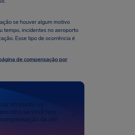
so.
zação se houver algum motivo
au tempo, incidentes no aeroporto
zação. Esse tipo de ocorrência é
página de compensação por
Star atrasado ou
escubra se você tem
a compensação de até