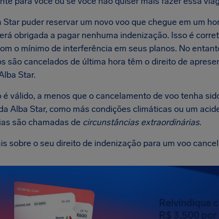
nte para você ou se você não quiser mais fazer essa via
a Star puder reservar um novo voo que chegue em um horá
será obrigada a pagar nenhuma indenização. Isso é corret
com o mínimo de interferência em seus planos. No entant
os são cancelados de última hora têm o direito de apres
Alba Star.
o é válido, a menos que o cancelamento de voo tenha sid
 da Alba Star, como más condições climáticas ou um acid
ias são chamadas de
circunstâncias extraordinárias
.
is sobre o seu direito de indenização para um voo cance
Reivindique 
R$ 3.500 por