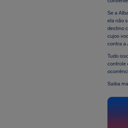
convenie
Se a Alb
ela não 
destino 
cujos vo
contra a 
Tudo iss
controle
ocorrênc
Saiba ma