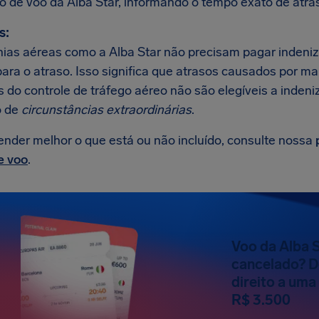
so de voo da Alba Star, informando o tempo exato de atra
s:
as aéreas como a Alba Star não precisam pagar indeni
para o atraso. Isso significa que atrasos causados por m
 do controle de tráfego aéreo não são elegíveis a indeni
 de
circunstâncias extraordinárias
.
ender melhor o que está ou não incluído, consulte nossa
e voo
.
Voo da Alba 
cancelado? D
direito a um
R$ 3.500