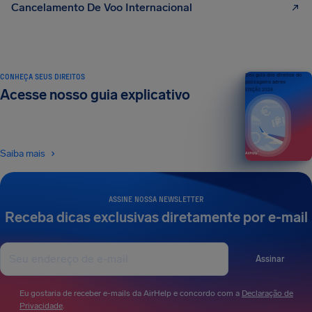
Cancelamento De Voo Internacional
CONHEÇA SEUS DIREITOS
Seu guia dos direitos do
passageiro aéreo
Acesse nosso guia explicativo
EDIÇÃO 2026
Saiba mais
ASSINE NOSSA NEWSLETTER
Receba dicas exclusivas diretamente por e-mail
Assinar
Eu gostaria de receber e-mails da AirHelp e concordo com a
Declaração de
Privacidade
.