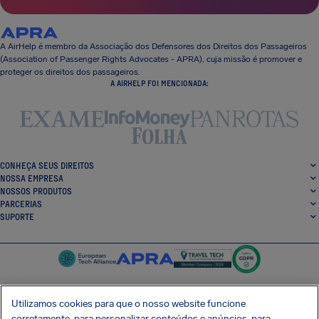
A AirHelp é membro da Associação dos Defensores dos Direitos dos Passageiros
(Association of Passenger Rights Advocates - APRA), cuja missão é promover e
proteger os direitos dos passageiros.
A AIRHELP FOI MENCIONADA:
CONHEÇA SEUS DIREITOS
NOSSA EMPRESA
NOSSOS PRODUTOS
PARCERIAS
SUPORTE
Utilizamos cookies para que o nosso website funcione
corretamente, para personalizar conteúdos e anúncios, para