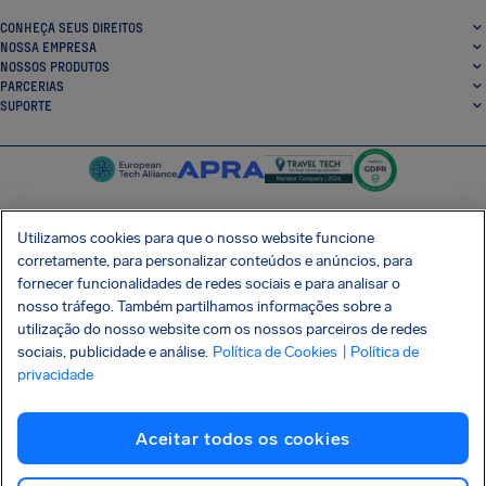
CONHEÇA SEUS DIREITOS
NOSSA EMPRESA
NOSSOS PRODUTOS
PARCERIAS
SUPORTE
Utilizamos cookies para que o nosso website funcione
corretamente, para personalizar conteúdos e anúncios, para
SocialFacebook
SocialTwitter
SocialInstagram
SocialLinkedin
fornecer funcionalidades de redes sociais e para analisar o
nosso tráfego. Também partilhamos informações sobre a
BAIXE GRÁTIS NOSSO APP
utilização do nosso website com os nossos parceiros de redes
sociais, publicidade e análise.
Política de Cookies
| Política de
privacidade
Termos e Condições
Política de Privacidade
Cookies
Imprint
Aceitar todos os cookies
Ataque à cadeia de suprimentos Shai-Hulud
Desistir do contrato