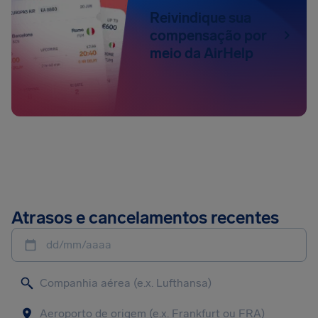
Reivindique sua
compensação por
meio da AirHelp
Atrasos e cancelamentos recentes
dd/mm/aaaa