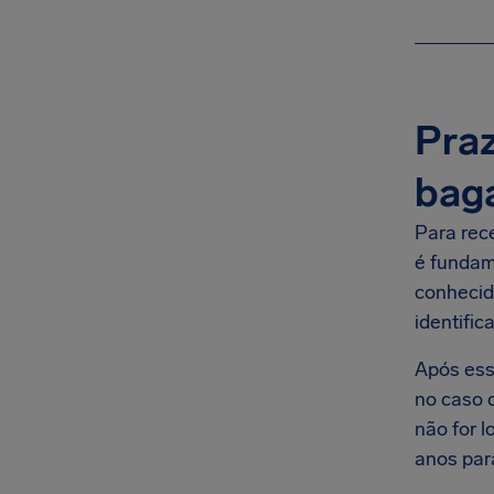
Praz
bag
Para rec
é fundam
conhecid
identific
Após esse
no caso 
não for l
anos par