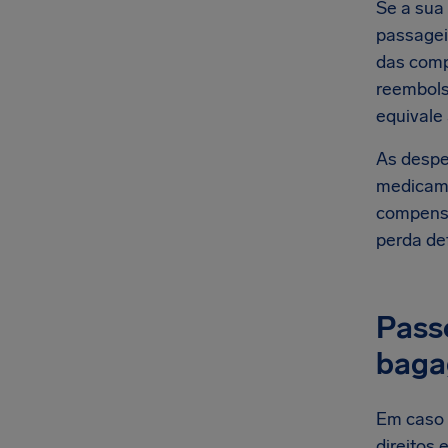
Se a sua
passagei
das comp
reembols
equivale
As despe
medicame
compensa
perda de
Pass
baga
Em caso 
direitos 