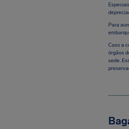
Especiai
deprecia
Para aum
embarque
Caso a co
órgãos d
sede. Es
preserva
Baga