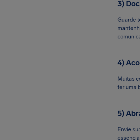
3) Do
Guarde t
mantenha
comunica
4) Ac
Muitas c
ter uma 
5) Abr
Envie sua
essencia