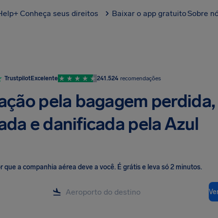
Help+
Conheça seus direitos
Baixar o app gratuito
Sobre n
Trustpilot
Excelente
241.524
recomendações
ação pela bagagem perdida,
ada e danificada pela Azul
lor que a companhia aérea deve a você
.
É grátis e leva só 2 minutos.
Ver