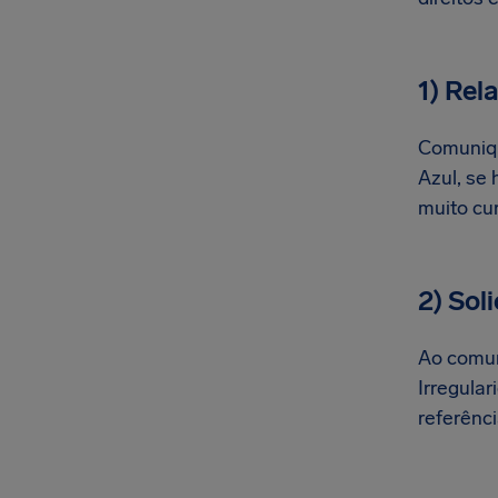
1) Rel
Comuniqu
Azul, se
muito cur
2) Sol
Ao comun
Irregula
referênc