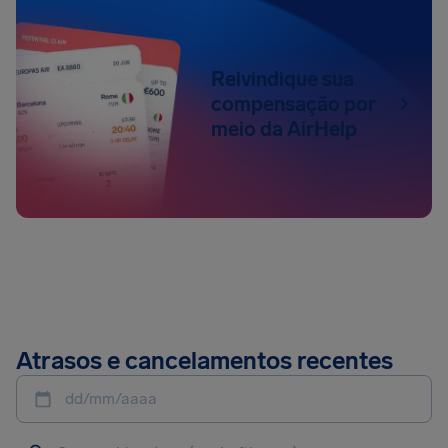
Reivindique sua
compensação por
meio da AirHelp
Atrasos e cancelamentos recentes
dd/mm/aaaa