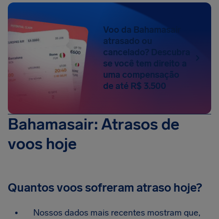
Voo da Bahamasair
atrasado ou
cancelado? Descubra
se você tem direito a
uma compensação
de até R$ 3.500
Bahamasair: Atrasos de
voos hoje
Quantos voos sofreram atraso hoje?
Nossos dados mais recentes mostram que,