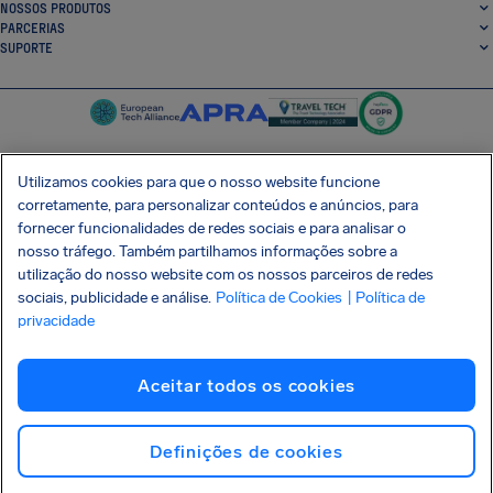
NOSSOS PRODUTOS
PARCERIAS
SUPORTE
Utilizamos cookies para que o nosso website funcione
corretamente, para personalizar conteúdos e anúncios, para
SocialFacebook
SocialTwitter
SocialInstagram
SocialLinkedin
fornecer funcionalidades de redes sociais e para analisar o
nosso tráfego. Também partilhamos informações sobre a
BAIXE GRÁTIS NOSSO APP
utilização do nosso website com os nossos parceiros de redes
sociais, publicidade e análise.
Política de Cookies
| Política de
privacidade
Termos e Condições
Política de Privacidade
Cookies
Imprint
Aceitar todos os cookies
Ataque à cadeia de suprimentos Shai-Hulud
Desistir do contrato
Português (Brasil)
Copyright © 2026 AirHelp
Definições de cookies