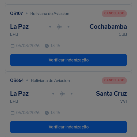
•
OB107
Boliviana de Aviacion - BoA
CANCELADO
La Paz
Cochabamba
•
•
LPB
CBB
05/08/2026
13:15
Verificar indenização
•
OB664
Boliviana de Aviacion - BoA
CANCELADO
La Paz
Santa Cruz
•
•
LPB
VVI
05/08/2026
13:15
Verificar indenização