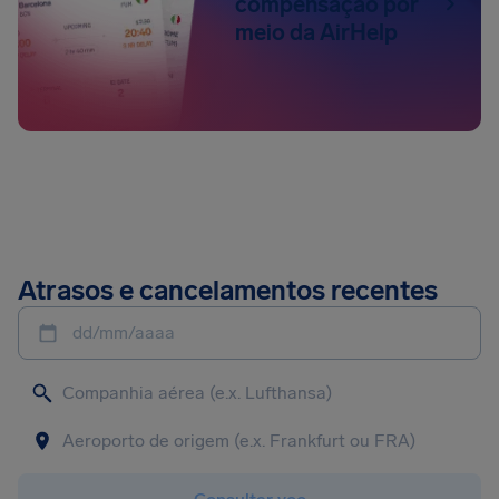
compensação por
meio da AirHelp
Atrasos e cancelamentos recentes
dd/mm/aaaa