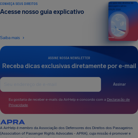
CONHEÇA SEUS DIREITOS
Seu guia dos direitos do
passageiro aéreo
Acesse nosso guia explicativo
EDIÇÃO 2026
Saiba mais
ASSINE NOSSA NEWSLETTER
Receba dicas exclusivas diretamente por e-mail
Assinar
Eu gostaria de receber e-mails da AirHelp e concordo com a
Declaração de
Privacidade
.
A AirHelp é membro da Associação dos Defensores dos Direitos dos Passageiros
(Association of Passenger Rights Advocates - APRA), cuja missão é promover e