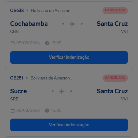
•
OB638
Boliviana de Aviacion - BoA
CANCELADO
Cochabamba
Santa Cruz
•
•
CBB
VVI
05/08/2026
13:05
Verificar indenização
•
OB281
Boliviana de Aviacion - BoA
CANCELADO
Sucre
Santa Cruz
•
•
SRE
VVI
05/08/2026
13:00
Verificar indenização