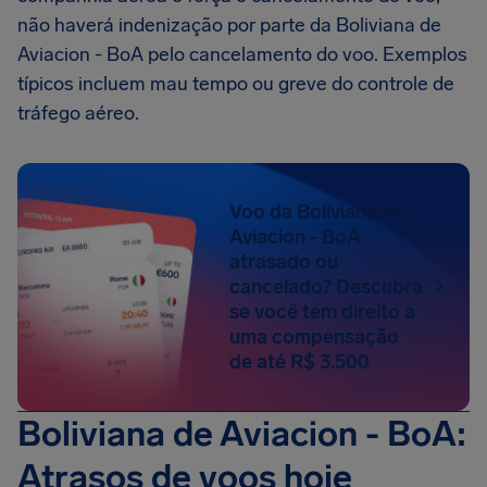
não haverá indenização por parte da Boliviana de
Aviacion - BoA pelo cancelamento do voo. Exemplos
típicos incluem mau tempo ou greve do controle de
tráfego aéreo.
Voo da Boliviana de
Aviacion - BoA
atrasado ou
cancelado? Descubra
se você tem direito a
uma compensação
de até R$ 3.500
Boliviana de Aviacion - BoA:
Atrasos de voos hoje