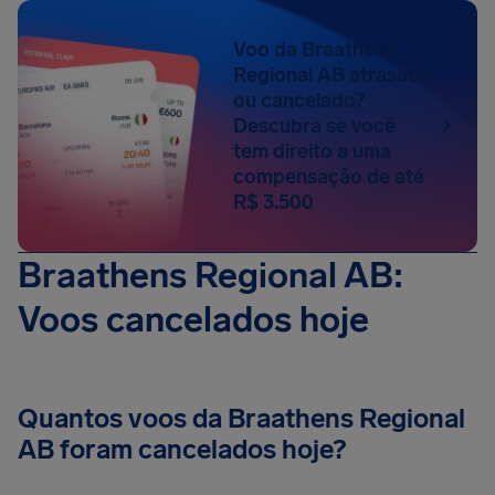
Voo da Braathens
Regional AB atrasado
ou cancelado?
Descubra se você
tem direito a uma
compensação de até
R$ 3.500
Braathens Regional AB:
Voos cancelados hoje
Quantos voos da Braathens Regional
AB foram cancelados hoje?