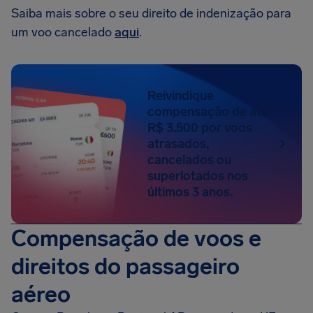
Saiba mais sobre o seu direito de indenização para
um voo cancelado
aqui
.
Reivindique
compensação de até
R$ 3.500 por voos
atrasados,
cancelados ou
superlotados nos
últimos 3 anos.
Compensação de voos e
direitos do passageiro
aéreo