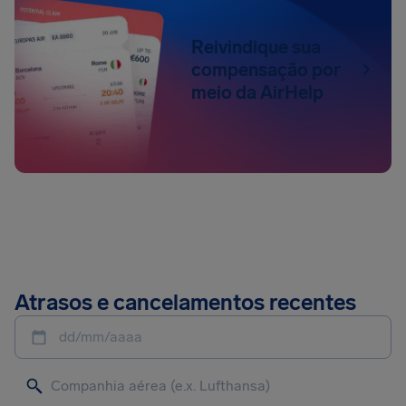
Reivindique sua
compensação por
meio da AirHelp
Atrasos e cancelamentos recentes
dd/mm/aaaa