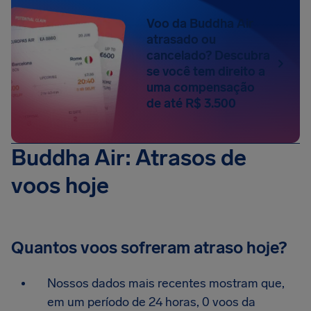
Voo da Buddha Air
atrasado ou
cancelado? Descubra
se você tem direito a
uma compensação
de até R$ 3.500
Buddha Air: Atrasos de
voos hoje
Quantos voos sofreram atraso hoje?
Nossos dados mais recentes mostram que,
em um período de 24 horas, 0 voos da