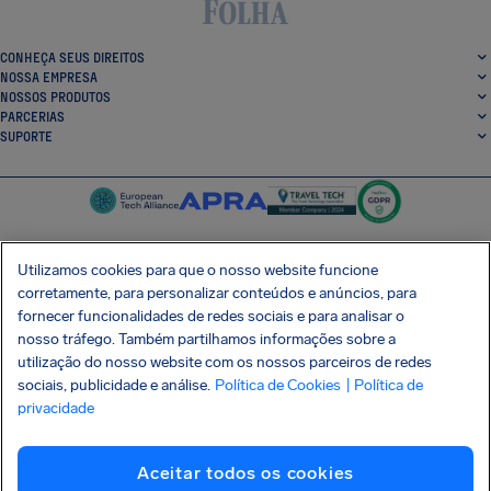
CONHEÇA SEUS DIREITOS
NOSSA EMPRESA
NOSSOS PRODUTOS
PARCERIAS
SUPORTE
Utilizamos cookies para que o nosso website funcione
corretamente, para personalizar conteúdos e anúncios, para
SocialFacebook
SocialTwitter
SocialInstagram
SocialLinkedin
fornecer funcionalidades de redes sociais e para analisar o
nosso tráfego. Também partilhamos informações sobre a
BAIXE GRÁTIS NOSSO APP
utilização do nosso website com os nossos parceiros de redes
sociais, publicidade e análise.
Política de Cookies
| Política de
privacidade
Termos e Condições
Política de Privacidade
Cookies
Imprint
Aceitar todos os cookies
Ataque à cadeia de suprimentos Shai-Hulud
Desistir do contrato