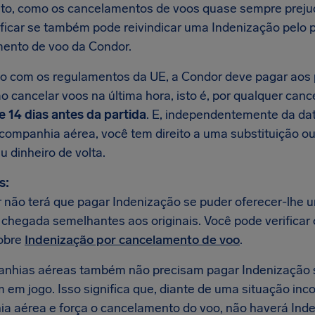
to, como os cancelamentos de voos quase sempre preju
ificar se também pode reivindicar uma Indenização pelo
ento de voo da Condor.
o com os regulamentos da UE, a Condor deve pagar aos
o cancelar voos na última hora, isto é, por qualquer ca
 14 dias antes da partida
. E, independentemente da da
 companhia aérea, você tem direito a uma substituição ou
u dinheiro de volta.
s:
 não terá que pagar Indenização se puder oferecer-lhe u
e chegada semelhantes aos originais. Você pode verificar
obre
Indenização por cancelamento de voo
.
nhias aéreas também não precisam pagar Indenização
m em jogo. Isso significa que, diante de uma situação in
a aérea e força o cancelamento do voo, não haverá Ind