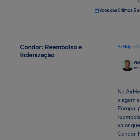
A
Voos dos últimos 3 
Condor: Reembolso e
AirHelp
C
Indenização
VER
Atu
Na AirHe
viagem s
Europa, p
reembolso
valor qu
Condor. N