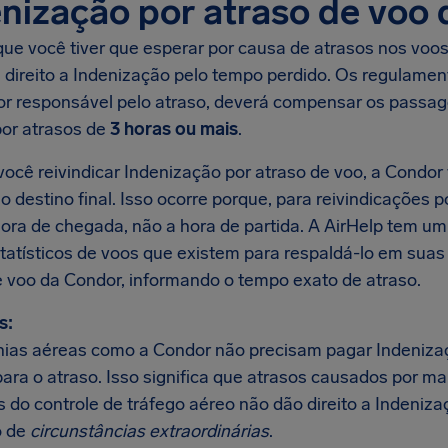
nização por atraso de voo
ue você tiver que esperar por causa de atrasos nos voos 
 direito a Indenização pelo tempo perdido. Os regulamen
or responsável pelo atraso, deverá compensar os passa
or atrasos de
3 horas ou mais
.
ocê reivindicar Indenização por atraso de voo, a Condor 
 destino final. Isso ocorre porque, para reivindicações p
hora de chegada, não a hora de partida. A AirHelp tem 
tatísticos de voos que existem para respaldá-lo em suas
e voo da Condor, informando o tempo exato de atraso.
s:
as aéreas como a Condor não precisam pagar Indeniza
para o atraso. Isso significa que atrasos causados por m
 do controle de tráfego aéreo não dão direito a Indeniza
 de
circunstâncias extraordinárias
.