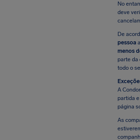
No entan
deve ver
cancelam
De acord
pessoa
a
menos de
parte da
todo o se
Exceçõe
A Condor
partida 
página s
As compa
estivere
companhi