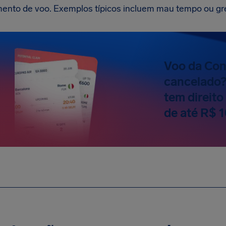
ento de voo. Exemplos típicos incluem mau tempo ou gre
Voo da Con
cancelado?
tem direit
de até R$ 