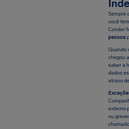
Inde
Sempre q
você tem
Condor f
pessoa
p
Quando v
chegou ao
saber a 
dados es
atraso d
Exceçõe
Companhi
externo 
ou greves
chamado