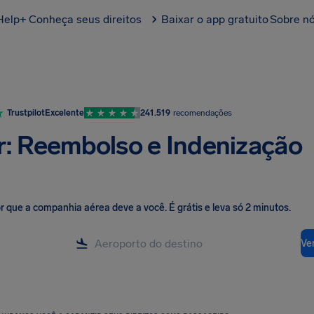
Help+
Conheça seus direitos
Baixar o app gratuito
Sobre n
Trustpilot
Excelente
241.519
recomendações
: Reembolso e Indenização
lor que a companhia aérea deve a você
.
É grátis e leva só 2 minutos.
Ver