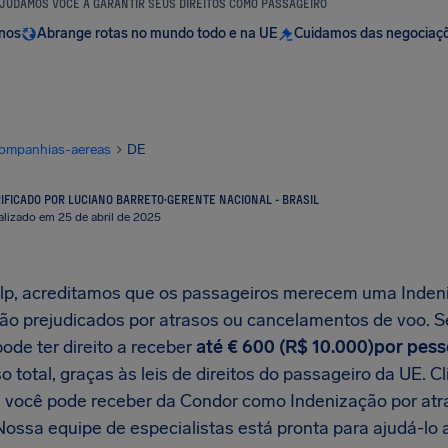
JUDAMOS VOCÊ A GARANTIR SEUS DIREITOS COMO PASSAGEIRO
anos
Abrange rotas no mundo todo e na UE
Cuidamos das negociaç
ompanhias-aereas
DE
IFICADO POR LUCIANO BARRETO
·
GERENTE NACIONAL - BRASIL
alizado em 25 de abril de 2025
lp, acreditamos que os passageiros merecem uma Indeni
ão prejudicados por atrasos ou cancelamentos de voo. Se
ode ter direito a receber
até € 600 (R$ 10.000)por pes
 total, graças às leis de direitos do passageiro da UE. Cli
e você pode receber da Condor como Indenização por at
ossa equipe de especialistas está pronta para ajudá-lo a