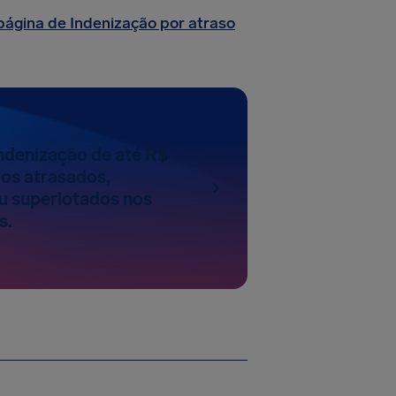
página de Indenização por atraso
Indenização de até R$
oos atrasados,
u superlotados nos
s.