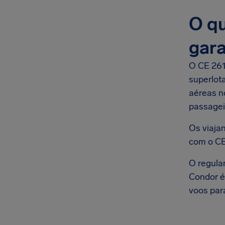
O qu
gar
O CE 261
superlot
aéreas n
passagei
Os viaja
com o CE
O regula
Condor é
voos par