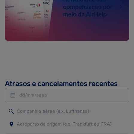
compensação por
meio da AirHelp
Atrasos e cancelamentos recentes
dd/mm/aaaa