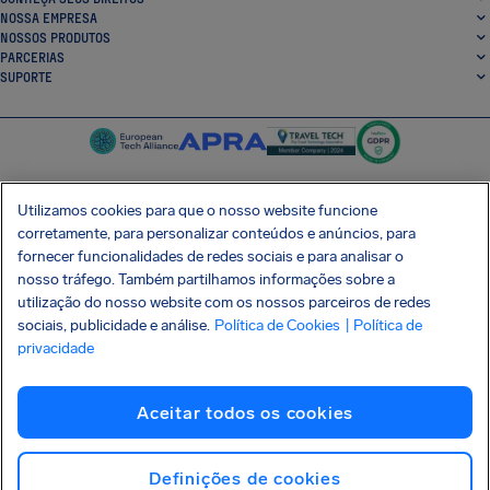
NOSSA EMPRESA
NOSSOS PRODUTOS
PARCERIAS
SUPORTE
Utilizamos cookies para que o nosso website funcione
corretamente, para personalizar conteúdos e anúncios, para
SocialFacebook
SocialTwitter
SocialInstagram
SocialLinkedin
fornecer funcionalidades de redes sociais e para analisar o
nosso tráfego. Também partilhamos informações sobre a
BAIXE GRÁTIS NOSSO APP
utilização do nosso website com os nossos parceiros de redes
sociais, publicidade e análise.
Política de Cookies
| Política de
privacidade
Termos e Condições
Política de Privacidade
Cookies
Imprint
Aceitar todos os cookies
Ataque à cadeia de suprimentos Shai-Hulud
Desistir do contrato
Português (Brasil)
Copyright © 2026 AirHelp
Definições de cookies