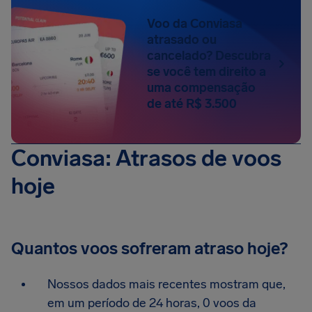
Voo da Conviasa
atrasado ou
cancelado? Descubra
se você tem direito a
uma compensação
de até R$ 3.500
Conviasa: Atrasos de voos
hoje
Quantos voos sofreram atraso hoje?
Nossos dados mais recentes mostram que,
em um período de 24 horas, 0 voos da