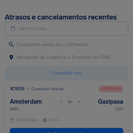
Atrasos e cancelamentos recentes
dd/mm/aaaa
Consultar voo
•
XC9335
Corendon Airlines
CANCELADO
Amsterdam
Gazipasa
•
•
AMS
GZP
07/08/2026
19:15