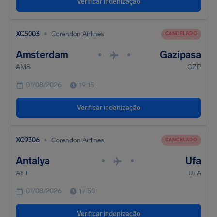
Verificar indenização
•
XC5003
Corendon Airlines
CANCELADO
Amsterdam
Gazipasa
•
•
AMS
GZP
07/08/2026
19:15
Verificar indenização
•
XC9306
Corendon Airlines
CANCELADO
Antalya
Ufa
•
•
AYT
UFA
07/08/2026
17:50
Verificar indenização