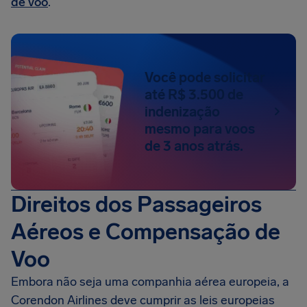
de voo
.
Você pode solicitar
até R$ 3.500 de
indenização
mesmo para voos
de 3 anos atrás.
Direitos dos Passageiros
Aéreos e Compensação de
Voo
Embora não seja uma companhia aérea europeia, a
Corendon Airlines deve cumprir as leis europeias