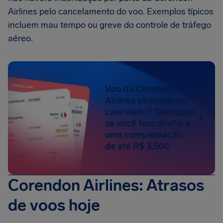
Airlines pelo cancelamento do voo. Exemplos típicos
incluem mau tempo ou greve do controle de tráfego
aéreo.
Voo da Corendon
Airlines atrasado ou
cancelado? Descubra
se você tem direito a
uma compensação
de até R$ 3.500
Corendon Airlines: Atrasos
de voos hoje