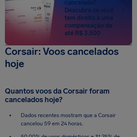
cancelado?
Descubra se você
tem direito a uma
compensação de
até R$ 3.500
Corsair: Voos cancelados
hoje
Quantos voos da Corsair foram
cancelados hoje?
Dados recentes mostram que a Corsair
cancelou 59 em 24 horas.
50.00% de voos domésticos e 31.25% de