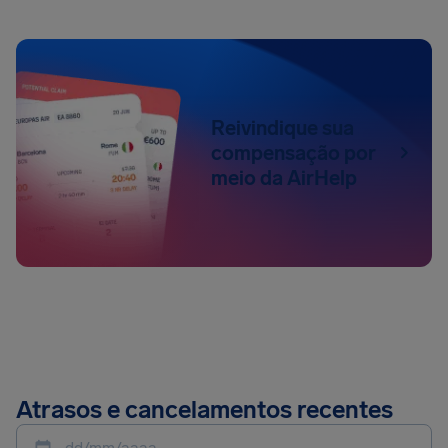
Reivindique sua
compensação por
meio da AirHelp
Atrasos e cancelamentos recentes
dd/mm/aaaa