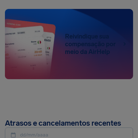
Reivindique sua
compensação por
meio da AirHelp
Atrasos e cancelamentos recentes
dd/mm/aaaa