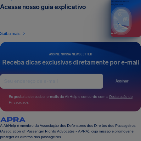
passageiro aéreo
Acesse nosso guia explicativo
EDIÇÃO 2026
Saiba mais
ASSINE NOSSA NEWSLETTER
Receba dicas exclusivas diretamente por e-mail
Assinar
Eu gostaria de receber e-mails da AirHelp e concordo com a
Declaração de
Privacidade
.
A AirHelp é membro da Associação dos Defensores dos Direitos dos Passageiros
(Association of Passenger Rights Advocates - APRA), cuja missão é promover e
proteger os direitos dos passageiros.