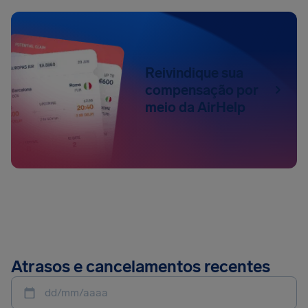
Reivindique sua
compensação por
meio da AirHelp
Atrasos e cancelamentos recentes
dd/mm/aaaa