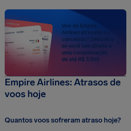
Voo da Empire
Airlines atrasado ou
cancelado? Descubra
se você tem direito a
uma compensação
de até R$ 3.500
Empire Airlines: Atrasos de
voos hoje
Quantos voos sofreram atraso hoje?