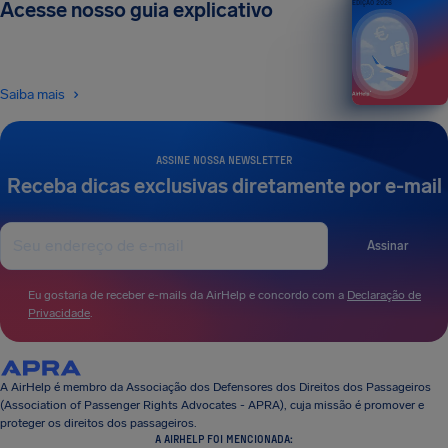
Acesse nosso guia explicativo
EDIÇÃO 2026
Saiba mais
ASSINE NOSSA NEWSLETTER
Receba dicas exclusivas diretamente por e-mail
Assinar
Eu gostaria de receber e-mails da AirHelp e concordo com a
Declaração de
Privacidade
.
A AirHelp é membro da Associação dos Defensores dos Direitos dos Passageiros
(Association of Passenger Rights Advocates - APRA), cuja missão é promover e
proteger os direitos dos passageiros.
A AIRHELP FOI MENCIONADA: