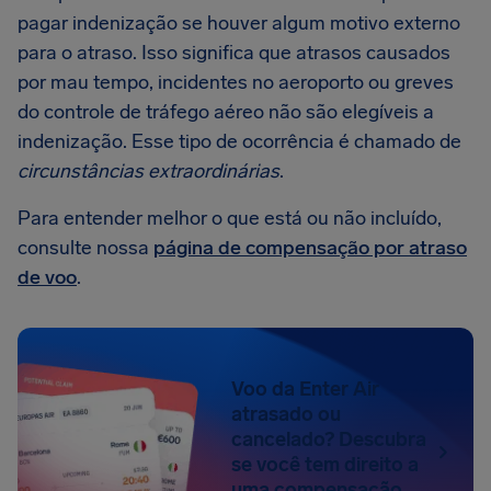
pagar indenização se houver algum motivo externo
para o atraso. Isso significa que atrasos causados
por mau tempo, incidentes no aeroporto ou greves
do controle de tráfego aéreo não são elegíveis a
indenização. Esse tipo de ocorrência é chamado de
circunstâncias extraordinárias
.
Para entender melhor o que está ou não incluído,
consulte nossa
página de compensação por atraso
de voo
.
Voo da Enter Air
atrasado ou
cancelado? Descubra
se você tem direito a
uma compensação