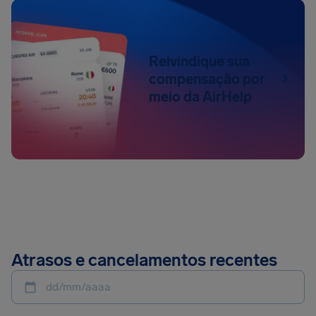
Reivindique sua
compensação por
meio da AirHelp
Atrasos e cancelamentos recentes
dd/mm/aaaa