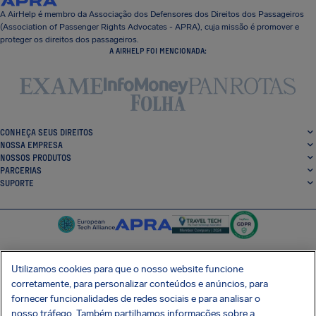
A AirHelp é membro da Associação dos Defensores dos Direitos dos Passageiros
(Association of Passenger Rights Advocates - APRA), cuja missão é promover e
proteger os direitos dos passageiros.
A AIRHELP FOI MENCIONADA:
CONHEÇA SEUS DIREITOS
NOSSA EMPRESA
NOSSOS PRODUTOS
PARCERIAS
SUPORTE
Utilizamos cookies para que o nosso website funcione
corretamente, para personalizar conteúdos e anúncios, para
SocialFacebook
SocialTwitter
SocialInstagram
SocialLinkedin
fornecer funcionalidades de redes sociais e para analisar o
nosso tráfego. Também partilhamos informações sobre a