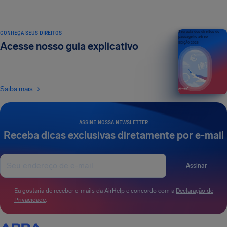
CONHEÇA SEUS DIREITOS
Seu guia dos direitos do
passageiro aéreo
Acesse nosso guia explicativo
EDIÇÃO 2026
Saiba mais
ASSINE NOSSA NEWSLETTER
Receba dicas exclusivas diretamente por e-mail
Assinar
Eu gostaria de receber e-mails da AirHelp e concordo com a
Declaração de
Privacidade
.