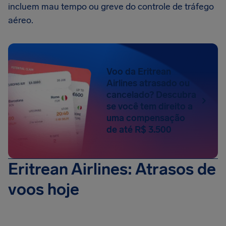
incluem mau tempo ou greve do controle de tráfego
aéreo.
Voo da Eritrean
Airlines atrasado ou
cancelado? Descubra
se você tem direito a
uma compensação
de até R$ 3.500
Eritrean Airlines: Atrasos de
voos hoje