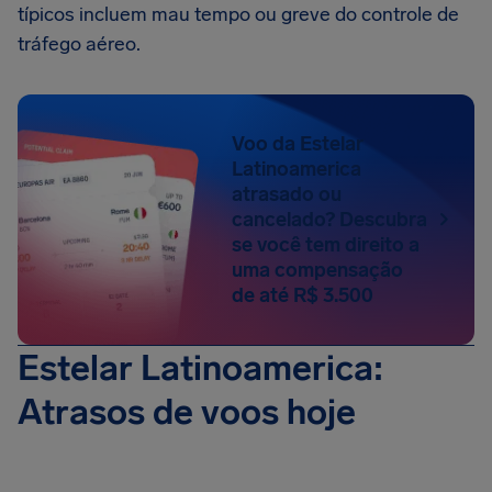
típicos incluem mau tempo ou greve do controle de
tráfego aéreo.
Voo da Estelar
Latinoamerica
atrasado ou
cancelado? Descubra
se você tem direito a
uma compensação
de até R$ 3.500
Estelar Latinoamerica:
Atrasos de voos hoje