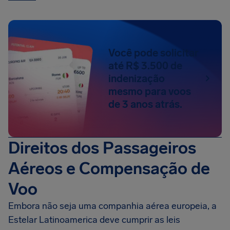
Você pode solicitar
até R$ 3.500 de
indenização
mesmo para voos
de 3 anos atrás.
Direitos dos Passageiros
Aéreos e Compensação de
Voo
Embora não seja uma companhia aérea europeia, a
Estelar Latinoamerica deve cumprir as leis