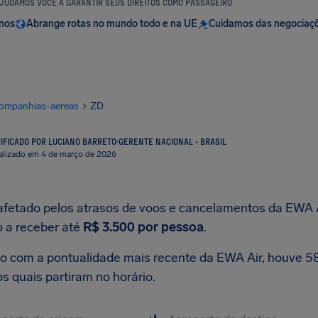
JUDAMOS VOCÊ A GARANTIR SEUS DIREITOS COMO PASSAGEIRO
anos
Abrange rotas no mundo todo e na UE
Cuidamos das negociaç
ompanhias-aereas
ZD
IFICADO POR LUCIANO BARRETO
·
GERENTE NACIONAL - BRASIL
alizado em 4 de março de 2026
 afetado pelos atrasos de voos e cancelamentos da EWA 
to a receber até
R$ 3.500
por pessoa
.
o com a pontualidade mais recente da EWA Air, houve 58
s quais partiram no horário.