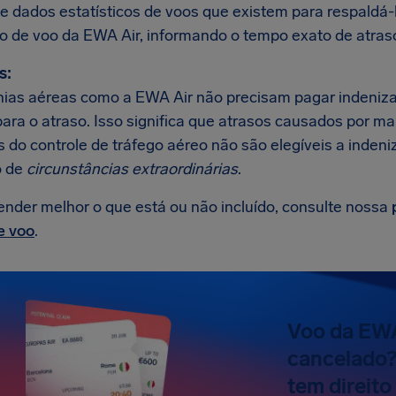
e dados estatísticos de voos que existem para respaldá
so de voo da EWA Air, informando o tempo exato de atras
s:
as aéreas como a EWA Air não precisam pagar indeniza
para o atraso. Isso significa que atrasos causados por m
 do controle de tráfego aéreo não são elegíveis a indeni
 de
circunstâncias extraordinárias
.
ender melhor o que está ou não incluído, consulte nossa
e voo
.
Voo da EWA
cancelado?
tem direit