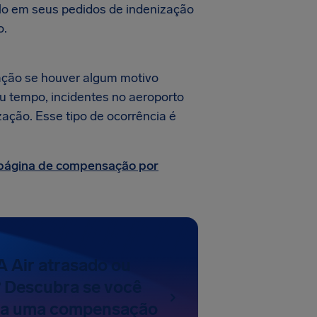
-lo em seus pedidos de indenização
o.
ção se houver algum motivo
au tempo, incidentes no aeroporto
zação. Esse tipo de ocorrência é
página de compensação por
 Air atrasado ou
 Descubra se você
o a uma compensação