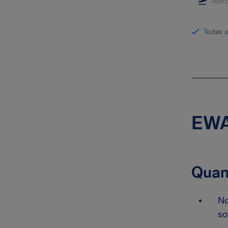
Todas 
EWA 
Quan
No
so