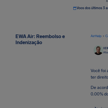
A
Voos dos últimos 3 
EWA Air: Reembolso e
AirHelp
C
Indenização
VER
Atu
Você foi
ter direi
De acord
0.00% do