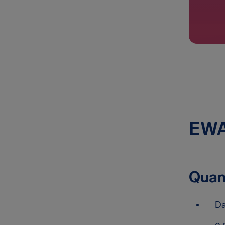
EWA 
Quan
Da