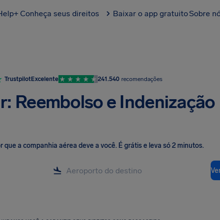
Help+
Conheça seus direitos
Baixar o app gratuito
Sobre n
Trustpilot
Excelente
241.540
recomendações
r: Reembolso e Indenização
lor que a companhia aérea deve a você
.
É grátis e leva só 2 minutos.
Ver