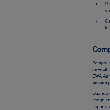
Do
vo
Os
in
Comp
Sempre q
se você 
EWA Air 
pessoa
p
Quando v
chegou ao
importan