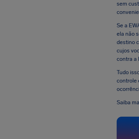
sem custo
convenie
Se a EWA
ela não 
destino 
cujos vo
contra a
Tudo iss
controle
ocorrênc
Saiba ma