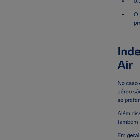
0.
O 
pr
Ind
Air
No caso 
aéreo são
se prefer
Além dis
também p
Em geral