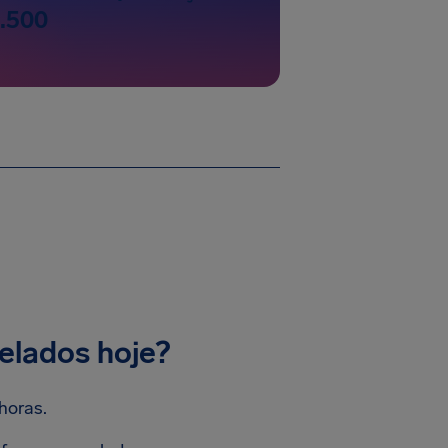
3.500
elados hoje?
horas.