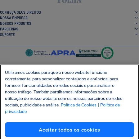
CONHEÇA SEUS DIREITOS
NOSSA EMPRESA
NOSSOS PRODUTOS
PARCERIAS
SUPORTE
Utilizamos cookies para que o nosso website funcione
corretamente, para personalizar conteúdos e anúncios, para
SocialFacebook
SocialTwitter
SocialInstagram
SocialLinkedin
fornecer funcionalidades de redes sociais e para analisar o
nosso tráfego. Também partilhamos informações sobre a
BAIXE GRÁTIS NOSSO APP
utilização do nosso website com os nossos parceiros de redes
sociais, publicidade e análise.
Política de Cookies
| Política de
privacidade
Termos e Condições
Política de Privacidade
Cookies
Imprint
Aceitar todos os cookies
Ataque à cadeia de suprimentos Shai-Hulud
Desistir do contrato