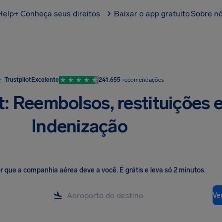
Help+
Conheça seus direitos
Baixar o app gratuito
Sobre n
Trustpilot
Excelente
241.655
recomendações
: Reembolsos, restituições 
Indenização
lor que a companhia aérea deve a você
.
É grátis e leva só 2 minutos.
Ver