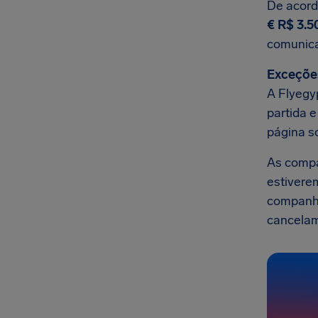
De acord
€ R$ 3.5
comunic
Exceçõe
A Flyegy
partida 
página s
As comp
estivere
companhi
cancelam