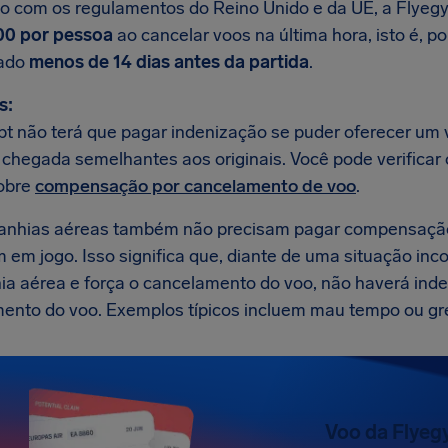
o com os regulamentos do Reino Unido e da UE, a Flyeg
00 por pessoa
ao cancelar voos na última hora, isto é, 
ado
menos de 14 dias antes da partida
.
s:
pt não terá que pagar indenização se puder oferecer um 
e chegada semelhantes aos originais. Você pode verificar
obre
compensação por cancelamento de voo
.
anhias aéreas também não precisam pagar compensaçã
m em jogo. Isso significa que, diante de uma situação in
a aérea e força o cancelamento do voo, não haverá inde
ento do voo. Exemplos típicos incluem mau tempo ou gre
Voo da Flyeg