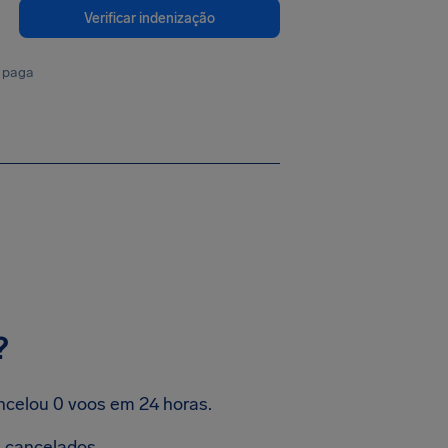
Verificar indenização
 paga
?
ncelou 0 voos em 24 horas.
 cancelados.