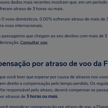
ssos dados mais recentes mostram que, em um período d
freram atraso de 3 horas ou mais.
 0 voos domésticos, 0.00% sofreram atraso de mais de 3
ra voos internacionais.
 passageiros que chegam ao seu destino com mais de 3 h
denização.
Consultar voo
.
ensação por atraso de voo da F
ue você tiver que esperar por causa de atrasos nos voos 
tem direito a compensação pelo tempo perdido. Os regul
 for responsável pelo atraso, deverá compensar os pass
or atrasos de
3 horas ou mais
.
ocê reivindicar compensação por atraso de voo, a Flyegy