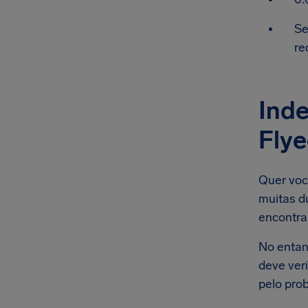
Se
re
Inde
Fly
Quer voc
muitas d
encontra
No entan
deve ver
pelo pro