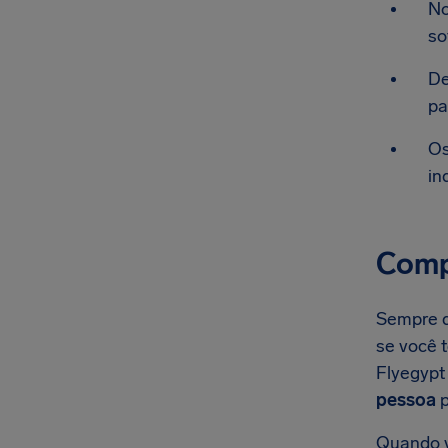
No
so
De
pa
Os
in
Comp
Sempre q
se você 
Flyegypt
pessoa
p
Quando v