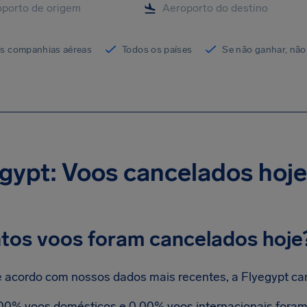
as companhias aéreas
Todos os países
Se não ganhar, não
gypt: Voos cancelados hoje
tos voos foram cancelados hoje
 acordo com nossos dados mais recentes, a Flyegypt ca
00% voos domésticos e 0.00% voos internacionais foram