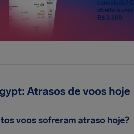
cancelado? D
direito a um
R$ 3.500
gypt: Atrasos de voos hoje
tos voos sofreram atraso hoje?