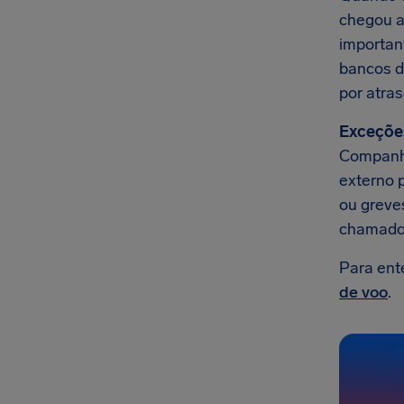
chegou ao
importan
bancos d
por atra
Exceçõe
Companhi
externo 
ou greves
chamado
Para ent
de voo
.