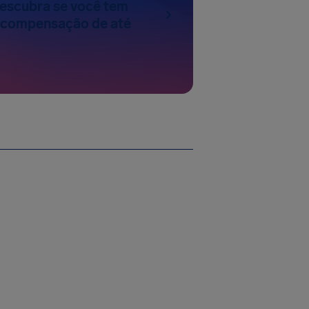
escubra se você tem
a compensação de até