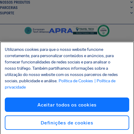
NOSSOS PRODUTOS
PARCERIAS
SUPORTE
Utilizamos cookies para que o nosso website funcione
corretamente, para personalizar conteúdos e anúncios, para
SocialFacebook
SocialTwitter
SocialInstagram
SocialLinkedin
fornecer funcionalidades de redes sociais e para analisar o
nosso tráfego. Também partilhamos informações sobre a
BAIXE GRÁTIS NOSSO APP
utilização do nosso website com os nossos parceiros de redes
sociais, publicidade e análise.
Política de Cookies
| Política de
privacidade
Termos e Condições
Política de Privacidade
Cookies
Imprint
Aceitar todos os cookies
Ataque à cadeia de suprimentos Shai-Hulud
Desistir do contrato
Português (Brasil)
Copyright © 2026 AirHelp
Definições de cookies