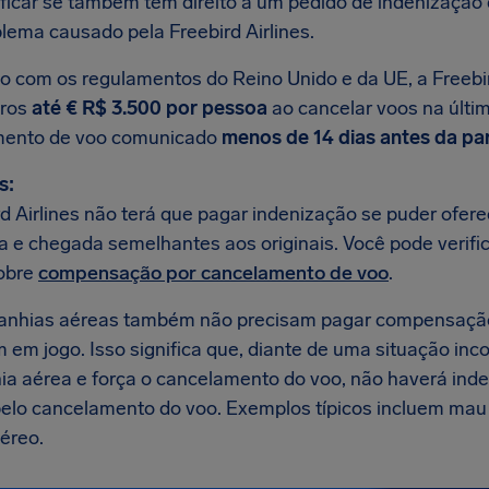
ificar se também tem direito a um pedido de indenizaçã
lema causado pela Freebird Airlines.
o com os regulamentos do Reino Unido e da UE, a Freebir
iros
até € R$ 3.500 por pessoa
ao cancelar voos na últim
mento de voo comunicado
menos de 14 dias antes da pa
s:
rd Airlines não terá que pagar indenização se puder ofer
da e chegada semelhantes aos originais. Você pode verifi
obre
compensação por cancelamento de voo
.
anhias aéreas também não precisam pagar compensaçã
m em jogo. Isso significa que, diante de uma situação in
a aérea e força o cancelamento do voo, não haverá inde
 pelo cancelamento do voo. Exemplos típicos incluem mau
éreo.