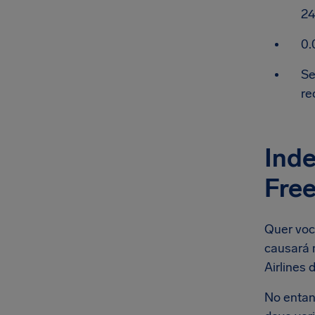
24
0.
Se
re
Inde
Free
Quer voc
causará 
Airlines 
No entan