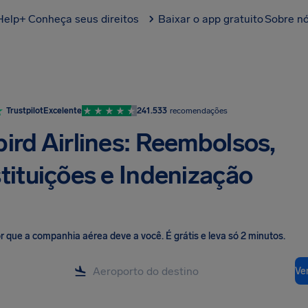
Help+
Conheça seus direitos
Baixar o app gratuito
Sobre n
Trustpilot
Excelente
241.533
recomendações
ird Airlines: Reembolsos,
stituições e Indenização
lor que a companhia aérea deve a você
.
É grátis e leva só 2 minutos.
Ver