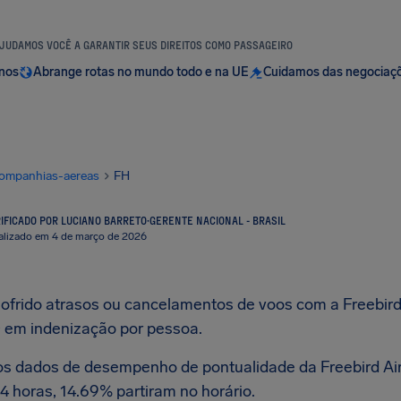
JUDAMOS VOCÊ A GARANTIR SEUS DIREITOS COMO PASSAGEIRO
anos
Abrange rotas no mundo todo e na UE
Cuidamos das negociaç
ompanhias-aereas
FH
IFICADO POR LUCIANO BARRETO
·
GERENTE NACIONAL - BRASIL
alizado em 4 de março de 2026
sofrido atrasos ou cancelamentos de voos com a Freebird A
0
em indenização por pessoa.
os dados de desempenho de pontualidade da Freebird Air
4 horas, 14.69% partiram no horário.