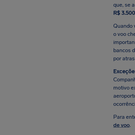
que, se 
R$ 3.500
Quando v
o voo che
importan
bancos d
por atras
Exceçõe
Companhi
motivo e
aeroporto
ocorrênc
Para ent
de voo
.