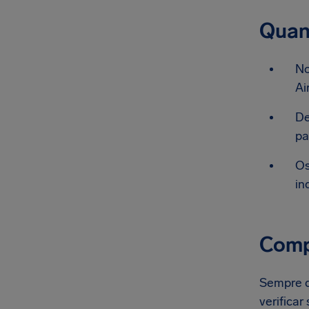
Quan
No
Ai
De
pa
Os
in
Comp
Sempre q
verifica