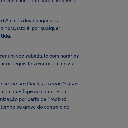
o de voo cancelado para compensar
d Airlines deve pagar aos
a hora, isto é, por qualquer
rtida
.
ecer um voo substituto com horários
car os requisitos exatos em nossa
o se
circunstâncias extraordinárias
comum que foge ao controle da
nização por parte da Freebird
 tempo ou greve do controle de