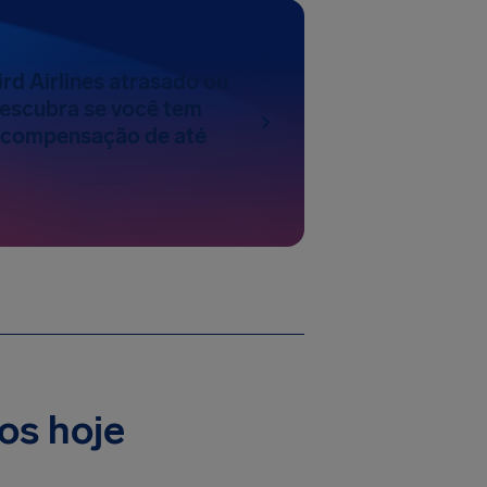
rd Airlines atrasado ou
escubra se você tem
a compensação de até
oos hoje