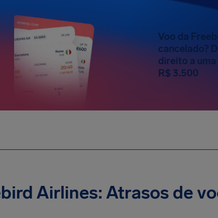
Voo da Freebi
cancelado? D
direito a um
R$ 3.500
bird Airlines: Atrasos de v