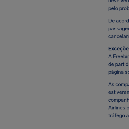
deve ver
pelo prob
De acord
passage
cancela
Exceçõe
A Freebi
de parti
página s
As comp
estivere
companhi
Airlines
tráfego a