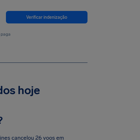
Verificar indenização
 paga
dos hoje
?
lines cancelou 26 voos em