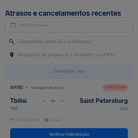
Atrasos e cancelamentos recentes
dd/mm/aaaa
Consultar voo
•
A9785
Georgian Airways
CANCELADO
Tbilisi
Saint Petersburg
•
•
TBS
LED
07/08/2026
20:40
Verificar indenização