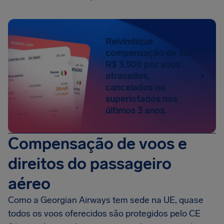
Reivindique
compensação de até
R$ 3.500 por voos
atrasados,
cancelados ou
superlotados nos
últimos 3 anos.
Compensação de voos e
direitos do passageiro
aéreo
Como a Georgian Airways tem sede na UE, quase
todos os voos oferecidos são protegidos pelo CE