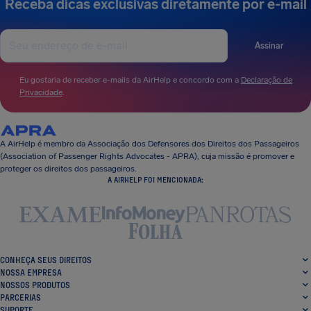
Receba dicas exclusivas diretamente por e-mail
Assinar
Eu gostaria de receber e-mails da AirHelp e concordo com a
Declaração de
Privacidade
.
A AirHelp é membro da Associação dos Defensores dos Direitos dos Passageiros
(Association of Passenger Rights Advocates - APRA), cuja missão é promover e
proteger os direitos dos passageiros.
A AIRHELP FOI MENCIONADA:
CONHEÇA SEUS DIREITOS
NOSSA EMPRESA
NOSSOS PRODUTOS
PARCERIAS
SUPORTE