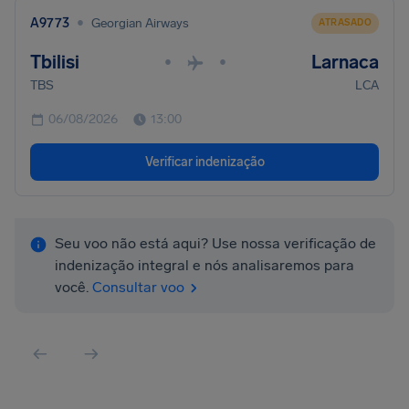
•
A9773
Georgian Airways
ATRASADO
Tbilisi
Larnaca
•
•
TBS
LCA
06/08/2026
13:00
Verificar indenização
Seu voo não está aqui? Use nossa verificação de
indenização integral e nós analisaremos para
você.
Consultar voo