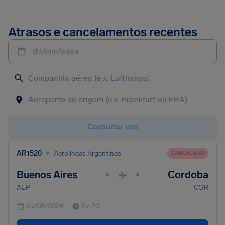
Atrasos e cancelamentos recentes
dd/mm/aaaa
Consultar voo
•
AR1520
Aerolineas Argentinas
CANCELADO
Buenos Aires
Cordoba
•
•
AEP
COR
07/08/2026
07:20