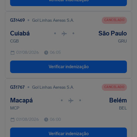
•
G31469
Gol Linhas Aereas S.A.
CANCELADO
Cuiabá
São Paulo
•
•
CGB
GRU
07/08/2026
06:05
Verificar indenização
•
G31767
Gol Linhas Aereas S.A.
CANCELADO
Macapá
Belém
•
•
MCP
BEL
07/08/2026
06:00
Verificar indenização