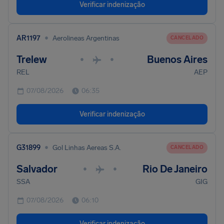
Verificar indenização
•
AR1197
Aerolineas Argentinas
CANCELADO
Trelew
Buenos Aires
•
•
REL
AEP
07/08/2026
06:35
Verificar indenização
•
G31899
Gol Linhas Aereas S.A.
CANCELADO
Salvador
Rio De Janeiro
•
•
SSA
GIG
07/08/2026
06:10
Verificar indenização