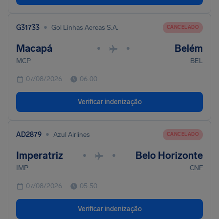
•
G31733
Gol Linhas Aereas S.A.
CANCELADO
Macapá
Belém
•
•
MCP
BEL
07/08/2026
06:00
Verificar indenização
•
AD2879
Azul Airlines
CANCELADO
Imperatriz
Belo Horizonte
•
•
IMP
CNF
07/08/2026
05:50
Verificar indenização