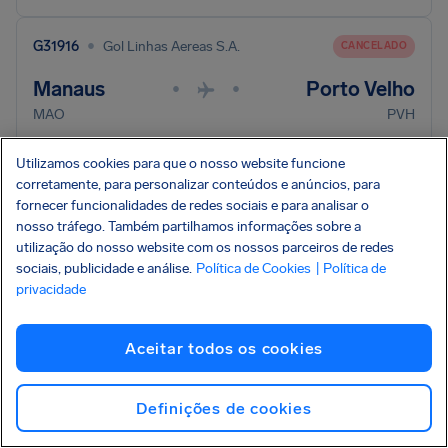
•
G31916
Gol Linhas Aereas S.A.
CANCELADO
Manaus
Porto Velho
•
•
MAO
PVH
07/08/2026
05:15
Utilizamos cookies para que o nosso website funcione
corretamente, para personalizar conteúdos e anúncios, para
Verificar indenização
fornecer funcionalidades de redes sociais e para analisar o
nosso tráfego. Também partilhamos informações sobre a
utilização do nosso website com os nossos parceiros de redes
sociais, publicidade e análise.
Política de Cookies
| Política de
Seu voo não está aqui? Use nossa verificação de
privacidade
indenização integral e nós analisaremos para
você.
Consultar voo
Aceitar todos os cookies
Definições de cookies