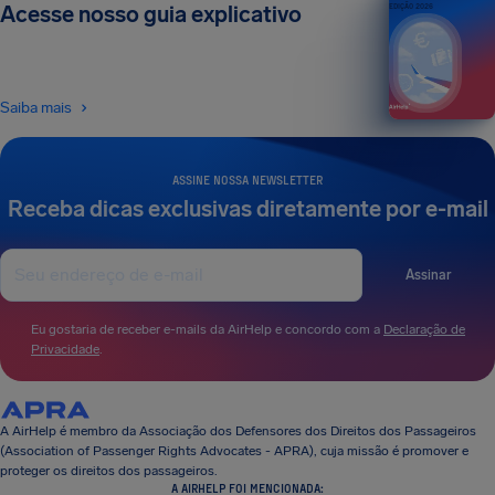
Acesse nosso guia explicativo
EDIÇÃO 2026
Saiba mais
ASSINE NOSSA NEWSLETTER
Receba dicas exclusivas diretamente por e-mail
Assinar
Eu gostaria de receber e-mails da AirHelp e concordo com a
Declaração de
Privacidade
.
A AirHelp é membro da Associação dos Defensores dos Direitos dos Passageiros
(Association of Passenger Rights Advocates - APRA), cuja missão é promover e
proteger os direitos dos passageiros.
A AIRHELP FOI MENCIONADA: