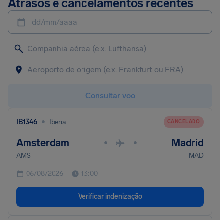
Atrasos e cancelamentos recentes
dd/mm/aaaa
Consultar voo
•
IB1346
Iberia
CANCELADO
Amsterdam
Madrid
•
•
AMS
MAD
06/08/2026
13:00
Verificar indenização