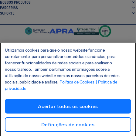
NOSSOS PRODUTOS
PARCERIAS
SUPORTE
Utilizamos cookies para que o nosso website funcione
corretamente, para personalizar conteúdos e anúncios, para
SocialFacebook
SocialTwitter
SocialInstagram
SocialLinkedin
fornecer funcionalidades de redes sociais e para analisar o
nosso tráfego. Também partilhamos informações sobre a
BAIXE GRÁTIS NOSSO APP
utilização do nosso website com os nossos parceiros de redes
sociais, publicidade e análise.
Política de Cookies
| Política de
privacidade
Termos e Condições
Política de Privacidade
Cookies
Imprint
Aceitar todos os cookies
Ataque à cadeia de suprimentos Shai-Hulud
Desistir do contrato
Português (Brasil)
Copyright © 2026 AirHelp
Definições de cookies