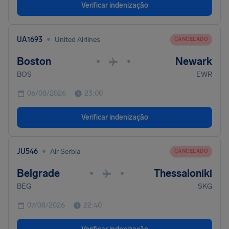
Verificar indenização
•
UA1693
United Airlines
CANCELADO
Boston
Newark
•
•
BOS
EWR
06/08/2026
23:00
Verificar indenização
•
JU546
Air Serbia
CANCELADO
Belgrade
Thessaloniki
•
•
BEG
SKG
07/08/2026
22:40