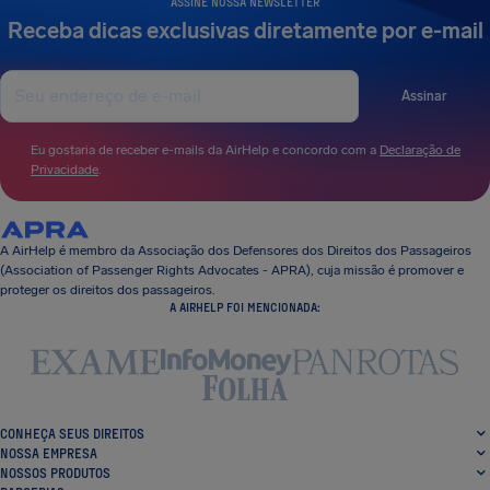
ASSINE NOSSA NEWSLETTER
Receba dicas exclusivas diretamente por e-mail
Assinar
Eu gostaria de receber e-mails da AirHelp e concordo com a
Declaração de
Privacidade
.
A AirHelp é membro da Associação dos Defensores dos Direitos dos Passageiros
(Association of Passenger Rights Advocates - APRA), cuja missão é promover e
proteger os direitos dos passageiros.
A AIRHELP FOI MENCIONADA:
CONHEÇA SEUS DIREITOS
NOSSA EMPRESA
NOSSOS PRODUTOS