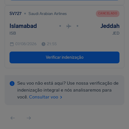
•
SV727
Saudi Arabian Airlines
CANCELADO
Islamabad
Jeddah
•
•
ISB
JED
07/08/2026
21:55
Verificar indenização
Seu voo não está aqui? Use nossa verificação de
indenização integral e nós analisaremos para
você.
Consultar voo