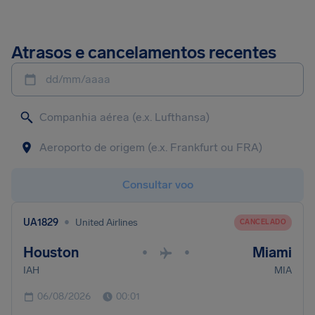
Atrasos e cancelamentos recentes
dd/mm/aaaa
Consultar voo
•
UA1829
United Airlines
CANCELADO
Houston
Miami
•
•
IAH
MIA
06/08/2026
00:01