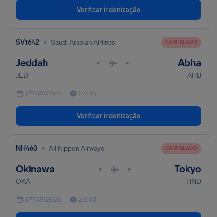
Verificar indenização
•
SV1642
Saudi Arabian Airlines
CANCELADO
Jeddah
Abha
•
•
JED
AHB
07/08/2026
23:45
Verificar indenização
•
NH460
All Nippon Airways
CANCELADO
Okinawa
Tokyo
•
•
OKA
HND
07/08/2026
23:00