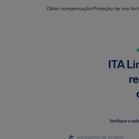
Obter compensação
Proteção de voo Air
ITA Li
r
Verifique o va