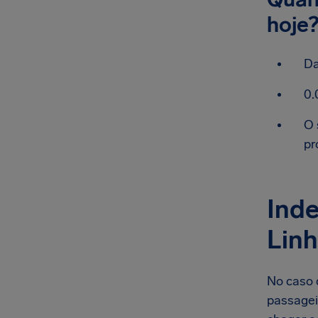
hoje
Da
0.
O 
pr
Inde
Linh
No caso 
passageir