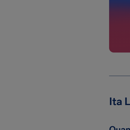
Ita 
Quan