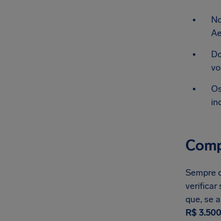
No
Ae
Do
vo
Os
in
Comp
Sempre q
verifica
que, se 
R$ 3.500