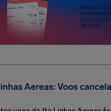
Voo da Ita Li
cancelado? D
direito a um
R$ 3.500
Linhas Aereas: Voos cancel
tos voos da Ita Linhas Aereas f