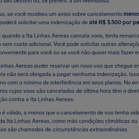
 seu destino ou, se preferir, a um reembolso.
so, se você recebeu um aviso sobre cancelamento
menos
oderá solicitar uma indenização de
até R$ 3.500 por p
, quando a Ita Linhas Aereas cancela voos, tenta remarc
 sem custo adicional. Você pode solicitar outras alteraçõ
conveniente para você ou se você não quiser mais fazer 
 Linhas Aereas puder reservar um novo voo que chegue 
 ela não será obrigada a pagar nenhuma indenização. Isso
ino com o mínimo de interferência em seus planos. No en
ros cujos voos são cancelados de última hora têm o dire
ão contra a Ita Linhas Aereas.
o é válido, a menos que o cancelamento de voo tenha sid
 da Ita Linhas Aereas, como más condições climáticas ou
ias são chamadas de
circunstâncias extraordinárias
.