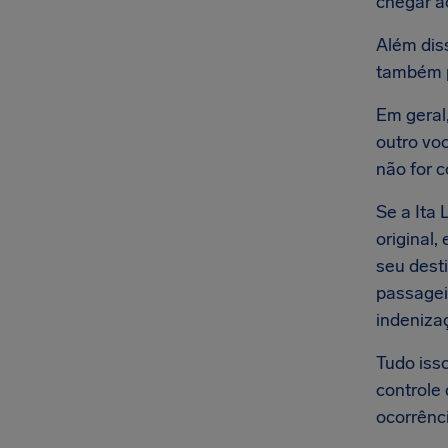
chegar ao
Além dis
também p
Em geral
outro voo
não for 
Se a Ita
original,
seu dest
passagei
indenizaç
Tudo iss
controle
ocorrênc