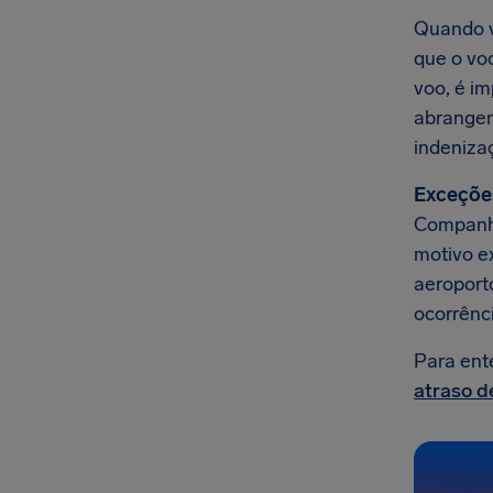
Quando v
que o voo
voo, é i
abrangen
indeniza
Exceçõe
Companhi
motivo e
aeroporto
ocorrênc
Para ent
atraso d