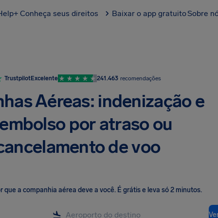
Help+
Conheça seus direitos
Baixar o app gratuito
Sobre n
Trustpilot
Excelente
241.463
recomendações
nhas Aéreas: indenização e
eembolso por atraso ou
cancelamento de voo
lor que a companhia aérea deve a você
.
É grátis e leva só 2 minutos.
Ver