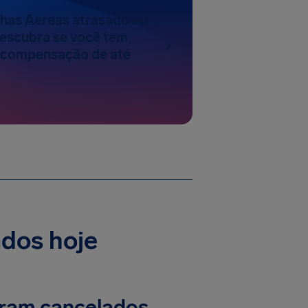
nhas Aereas atrasado ou
escubra se você tem
a compensação de até
ados hoje
oram cancelados