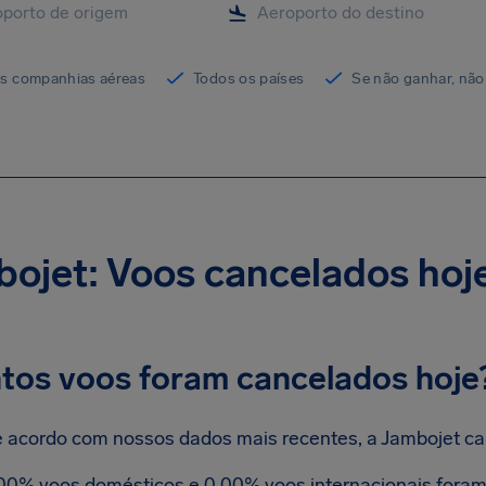
as companhias aéreas
Todos os países
Se não ganhar, não
ojet: Voos cancelados hoj
tos voos foram cancelados hoje
 acordo com nossos dados mais recentes, a Jambojet ca
00% voos domésticos e 0.00% voos internacionais foram