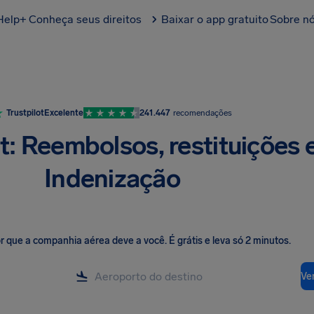
Help+
Conheça seus direitos
Baixar o app gratuito
Sobre n
Trustpilot
Excelente
241.447
recomendações
: Reembolsos, restituições 
Indenização
lor que a companhia aérea deve a você
.
É grátis e leva só 2 minutos.
Ver