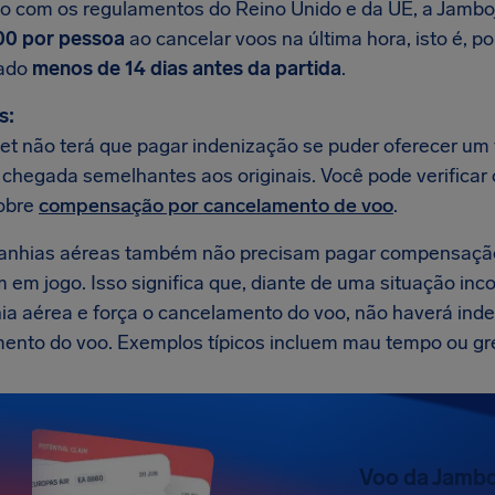
o com os regulamentos do Reino Unido e da UE, a Jambo
00 por pessoa
ao cancelar voos na última hora, isto é, 
ado
menos de 14 dias antes da partida
.
s:
et não terá que pagar indenização se puder oferecer um 
e chegada semelhantes aos originais. Você pode verificar
obre
compensação por cancelamento de voo
.
anhias aéreas também não precisam pagar compensaçã
m em jogo. Isso significa que, diante de uma situação in
a aérea e força o cancelamento do voo, não haverá inde
ento do voo. Exemplos típicos incluem mau tempo ou gre
Voo da Jambo