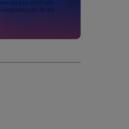
escubra se você tem
a compensação de até