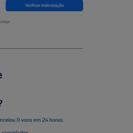
Verificar indenização
 paga
e
?
ncelou 0 voos em 24 horas.
 cancelados.