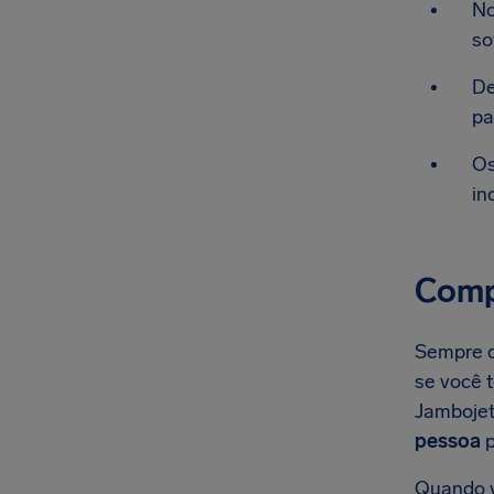
No
so
De
pa
Os
in
Comp
Sempre q
se você 
Jambojet
pessoa
p
Quando v