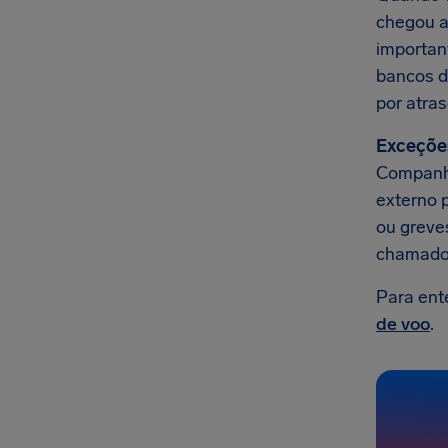
chegou ao
importan
bancos d
por atra
Exceçõe
Companhi
externo 
ou greves
chamado
Para ent
de voo
.