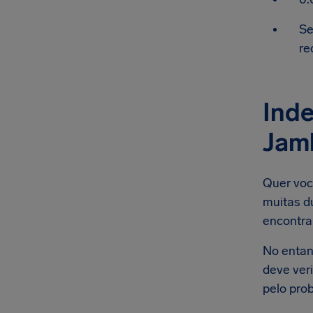
Se
re
Inde
Jam
Quer voc
muitas d
encontra
No entan
deve ver
pelo pro