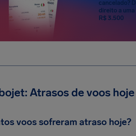
cancelado? D
direito a um
R$ 3.500
ojet: Atrasos de voos hoje
tos voos sofreram atraso hoje?