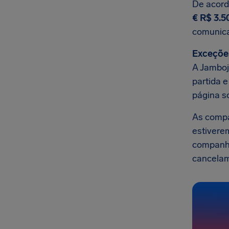
De acord
€ R$ 3.5
comunic
Exceçõe
A Jamboj
partida 
página s
As comp
estivere
companhi
cancelam