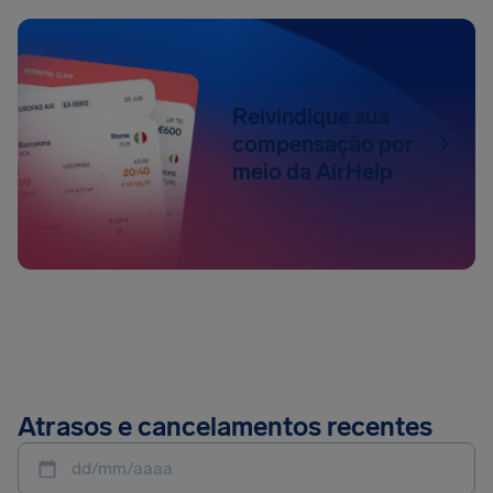
Reivindique sua
compensação por
meio da AirHelp
Atrasos e cancelamentos recentes
dd/mm/aaaa