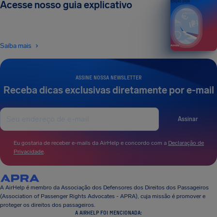
Acesse nosso guia explicativo
EDIÇÃO 2026
Saiba mais
ASSINE NOSSA NEWSLETTER
Receba dicas exclusivas diretamente por e-mail
Assinar
Eu gostaria de receber e-mails da AirHelp e concordo com a
Declaração de
Privacidade
.
A AirHelp é membro da Associação dos Defensores dos Direitos dos Passageiros
(Association of Passenger Rights Advocates - APRA), cuja missão é promover e
proteger os direitos dos passageiros.
A AIRHELP FOI MENCIONADA: