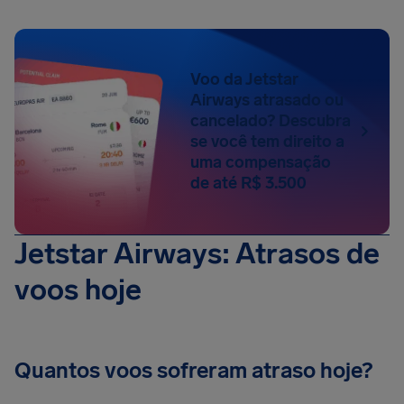
Voo da Jetstar
Airways atrasado ou
cancelado? Descubra
se você tem direito a
uma compensação
de até R$ 3.500
Jetstar Airways: Atrasos de
voos hoje
Quantos voos sofreram atraso hoje?