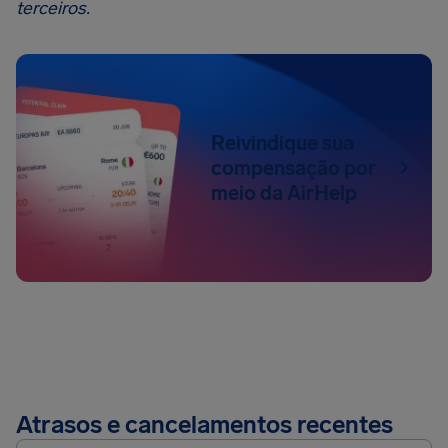
terceiros.
Reivindique sua
compensação por
meio da AirHelp
Atrasos e cancelamentos recentes