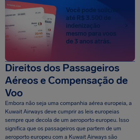
Você pode solicitar
até R$ 3.500 de
indenização
mesmo para voos
de 3 anos atrás.
Direitos dos Passageiros
Aéreos e Compensação de
Voo
Embora não seja uma companhia aérea europeia, a
Kuwait Airways deve cumprir as leis europeias
sempre que decola de um aeroporto europeu. Isso
significa que os passageiros que partem de um
aeroporto europeu com a Kuwait Airways são