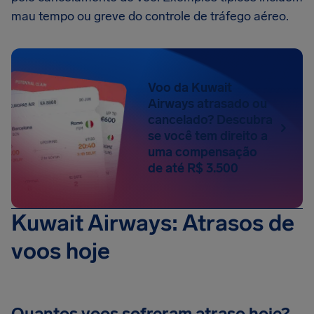
mau tempo ou greve do controle de tráfego aéreo.
Voo da Kuwait
Airways atrasado ou
cancelado? Descubra
se você tem direito a
uma compensação
de até R$ 3.500
Kuwait Airways: Atrasos de
voos hoje
Quantos voos sofreram atraso hoje?