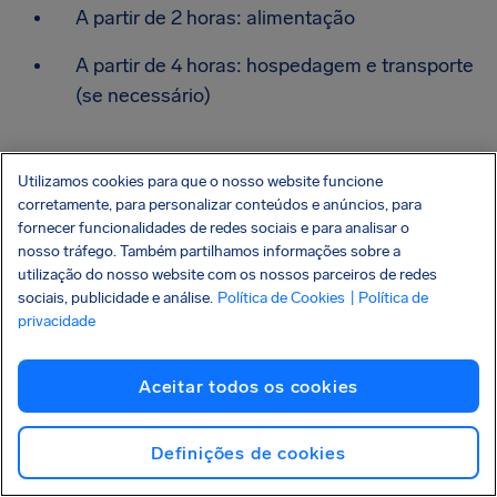
A partir de 2 horas: alimentação
A partir de 4 horas: hospedagem e transporte
(se necessário)
Vale a pena solicitar direto
Utilizamos cookies para que o nosso website funcione
corretamente, para personalizar conteúdos e anúncios, para
com a LATAM ou usar a
fornecer funcionalidades de redes sociais e para analisar o
nosso tráfego. Também partilhamos informações sobre a
AirHelp?
utilização do nosso website com os nossos parceiros de redes
sociais, publicidade e análise.
Política de Cookies
| Política de
Você pode solicitar diretamente com a LATAM, mas
privacidade
alguns passageiros enfrentam demora ou
dificuldade no processo.
Aceitar todos os cookies
Na prática, mais da metade dos clientes da AirHelp
já tentou resolver diretamente com a companhia
Definições de cookies
antes de buscar ajuda especializada.