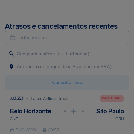
Atrasos e cancelamentos recentes
dd/mm/aaaa
Consultar voo
•
JJ3553
Latam Airlines Brasil
CANCELADO
Belo Horizonte
São Paulo
•
•
CNF
GRU
31/07/2026
20:55