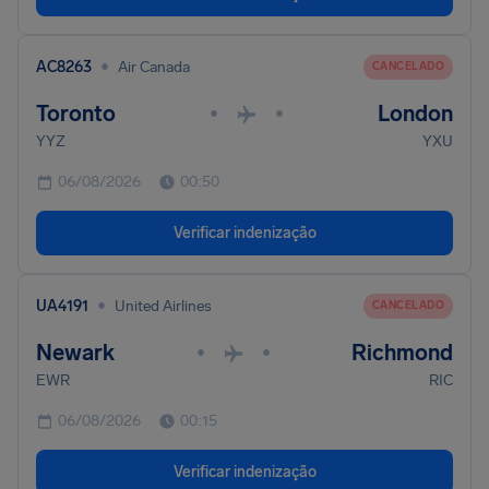
•
AC8263
Air Canada
CANCELADO
Toronto
London
•
•
YYZ
YXU
06/08/2026
00:50
Verificar indenização
•
UA4191
United Airlines
CANCELADO
Newark
Richmond
•
•
EWR
RIC
06/08/2026
00:15
Verificar indenização