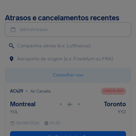
Atrasos e cancelamentos recentes
dd/mm/aaaa
Consultar voo
•
AC429
Air Canada
CANCELADO
Montreal
Toronto
•
•
YUL
YYZ
06/08/2026
01:55