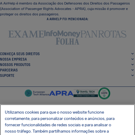
A AirHelp é membro da Associação dos Defensores dos Direitos dos Passageiros
(Association of Passenger Rights Advocates - APRA), cuja missão é promover e
proteger os direitos dos passageiros.
A AIRHELP FOI MENCIONADA:
CONHEÇA SEUS DIREITOS
NOSSA EMPRESA
NOSSOS PRODUTOS
PARCERIAS
SUPORTE
Utilizamos cookies para que o nosso website funcione
corretamente, para personalizar conteúdos e anúncios, para
SocialFacebook
SocialTwitter
SocialInstagram
SocialLinkedin
fornecer funcionalidades de redes sociais e para analisar o
nosso tráfego. Também partilhamos informações sobre a
BAIXE GRÁTIS NOSSO APP