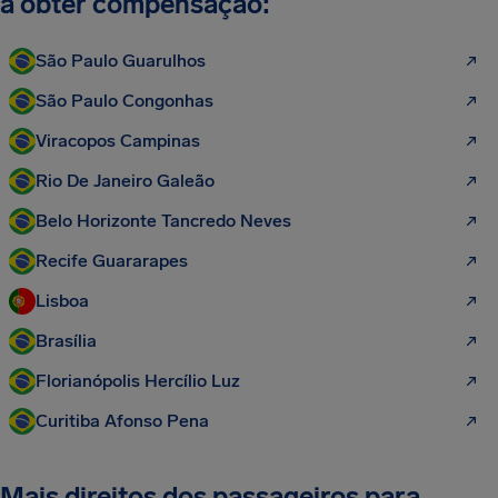
a obter compensação:
São Paulo Guarulhos
São Paulo Congonhas
Viracopos Campinas
Rio De Janeiro Galeão
Belo Horizonte Tancredo Neves
Recife Guararapes
Lisboa
Brasília
Florianópolis Hercílio Luz
Curitiba Afonso Pena
Mais direitos dos passageiros para