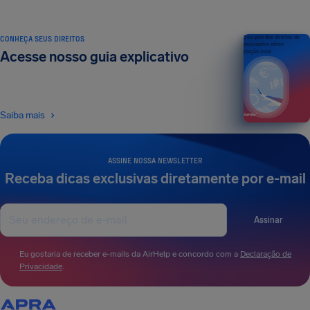
CONHEÇA SEUS DIREITOS
Seu guia dos direitos do
passageiro aéreo
Acesse nosso guia explicativo
EDIÇÃO 2026
Saiba mais
ASSINE NOSSA NEWSLETTER
Receba dicas exclusivas diretamente por e-mail
Assinar
Eu gostaria de receber e-mails da AirHelp e concordo com a
Declaração de
Privacidade
.