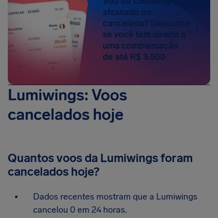
Voo da Lumiwings
atrasado ou
cancelado? Descubra
se você tem direito a
uma compensação
de até R$ 3.500
Lumiwings: Voos
cancelados hoje
Quantos voos da Lumiwings foram
cancelados hoje?
Dados recentes mostram que a Lumiwings
cancelou 0 em 24 horas.