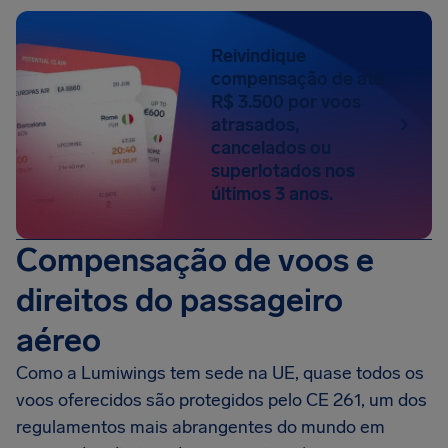
Reivindique
compensação de até
R$ 3.500 por voos
atrasados,
cancelados ou
superlotados nos
últimos 3 anos.
Compensação de voos e
direitos do passageiro
aéreo
Como a Lumiwings tem sede na UE, quase todos os
voos oferecidos são protegidos pelo CE 261, um dos
regulamentos mais abrangentes do mundo em