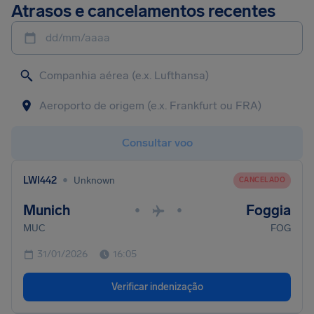
Atrasos e cancelamentos recentes
dd/mm/aaaa
Consultar voo
•
LWI442
Unknown
CANCELADO
Munich
Foggia
•
•
MUC
FOG
31/01/2026
16:05
Verificar indenização