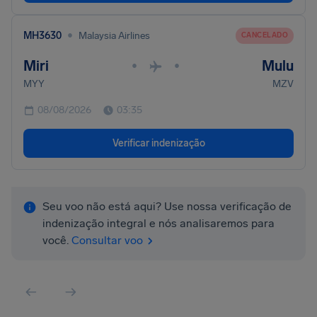
•
MH3630
Malaysia Airlines
CANCELADO
Miri
Mulu
•
•
MYY
MZV
08/08/2026
03:35
Verificar indenização
Seu voo não está aqui? Use nossa verificação de
indenização integral e nós analisaremos para
você.
Consultar voo