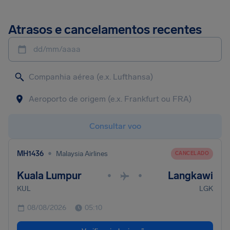
Atrasos e cancelamentos recentes
dd/mm/aaaa
Consultar voo
•
MH1436
Malaysia Airlines
CANCELADO
Kuala Lumpur
Langkawi
•
•
KUL
LGK
08/08/2026
05:10