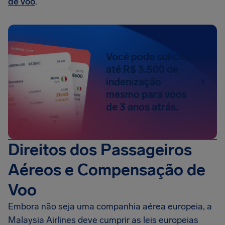
de voo
.
Você pode solicitar
até R$ 3.500 de
indenização
mesmo para voos
de 3 anos atrás.
Direitos dos Passageiros
Aéreos e Compensação de
Voo
Embora não seja uma companhia aérea europeia, a
Malaysia Airlines deve cumprir as leis europeias