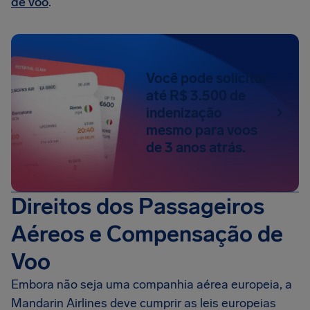
de voo
.
Você pode solicitar
até R$ 3.500 de
indenização
mesmo para voos
de 3 anos atrás.
Direitos dos Passageiros
Aéreos e Compensação de
Voo
Embora não seja uma companhia aérea europeia, a
Mandarin Airlines deve cumprir as leis europeias