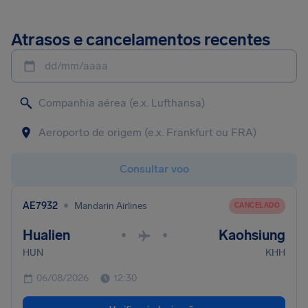
Atrasos e cancelamentos recentes
dd/mm/aaaa
Consultar voo
•
AE7932
Mandarin Airlines
CANCELADO
Hualien
Kaohsiung
•
•
HUN
KHH
06/08/2026
12:30