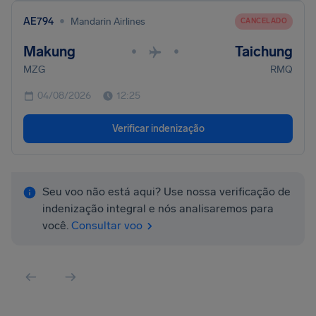
•
AE794
Mandarin Airlines
CANCELADO
Makung
Taichung
•
•
MZG
RMQ
04/08/2026
12:25
Verificar indenização
Seu voo não está aqui? Use nossa verificação de
indenização integral e nós analisaremos para
você.
Consultar voo