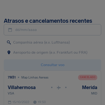
Atrasos e cancelamentos recentes
dd/mm/aaaa
Consultar voo
•
7M31
Map Linhas Aereas
CANCELADO
Villahermosa
Merida
•
•
VSA
MID
15/10/2022
19:50