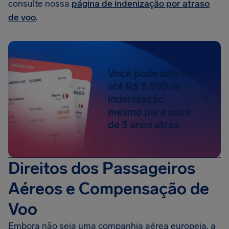
consulte nossa
página de indenização por atraso
de voo
.
Você pode solicitar
até R$ 3.500 de
indenização
mesmo para voos
de 3 anos atrás.
Direitos dos Passageiros
Aéreos e Compensação de
Voo
Embora não seja uma companhia aérea europeia, a