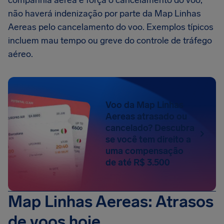
companhia aérea e força o cancelamento do voo,
não haverá indenização por parte da Map Linhas
Aereas pelo cancelamento do voo. Exemplos típicos
incluem mau tempo ou greve do controle de tráfego
aéreo.
Voo da Map Linhas
Aereas atrasado ou
cancelado? Descubra
se você tem direito a
uma compensação
de até R$ 3.500
Map Linhas Aereas: Atrasos
de voos hoje