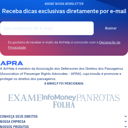
ASSINE NOSSA NEWSLETTER
Receba dicas exclusivas diretamente por e-mail
Assinar
Eu gostaria de receber e-mails da AirHelp e concordo com a
Declaração de
Privacidade
.
A AirHelp é membro da Associação dos Defensores dos Direitos dos Passageiros
(Association of Passenger Rights Advocates - APRA), cuja missão é promover e
proteger os direitos dos passageiros.
A AIRHELP FOI MENCIONADA:
CONHEÇA SEUS DIREITOS
NOSSA EMPRESA
NOSSOS PRODUTOS