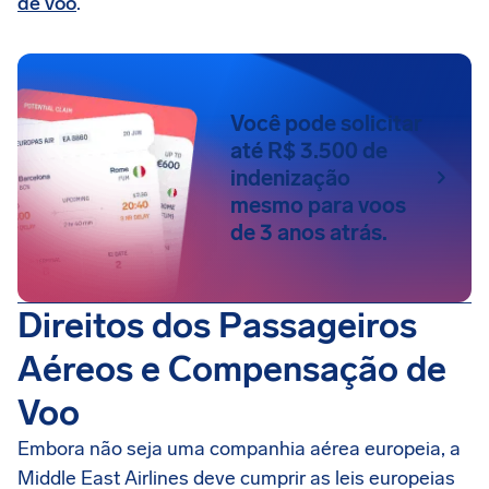
de voo
.
Você pode solicitar
até R$ 3.500 de
indenização
mesmo para voos
de 3 anos atrás.
Direitos dos Passageiros
Aéreos e Compensação de
Voo
Embora não seja uma companhia aérea europeia, a
Middle East Airlines deve cumprir as leis europeias