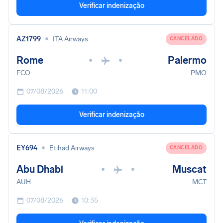
Verificar indenização
•
AZ1799
ITA Airways
CANCELADO
Rome
Palermo
•
•
FCO
PMO
07/08/2026
11:00
Verificar indenização
•
EY694
Etihad Airways
CANCELADO
Abu Dhabi
Muscat
•
•
AUH
MCT
07/08/2026
10:35