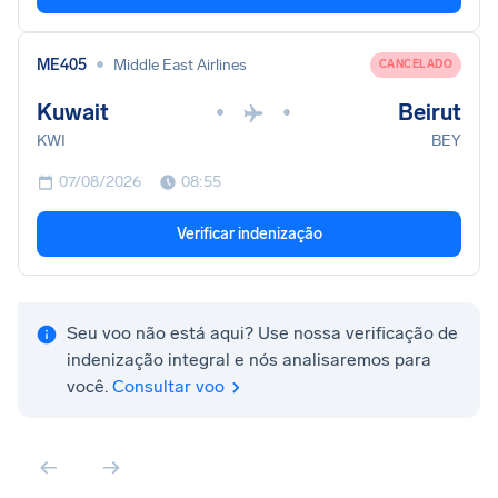
•
ME405
Middle East Airlines
CANCELADO
Kuwait
Beirut
•
•
KWI
BEY
07/08/2026
08:55
Verificar indenização
Seu voo não está aqui? Use nossa verificação de
indenização integral e nós analisaremos para
você.
Consultar voo