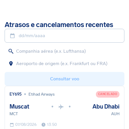
Atrasos e cancelamentos recentes
dd/mm/aaaa
Consultar voo
•
EY695
Etihad Airways
CANCELADO
Muscat
Abu Dhabi
•
•
MCT
AUH
07/08/2026
13:50